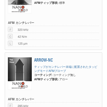
AFMティップ形状:
標準
AFM カンチレバー
F
320 kHz
C
42 N/m
L
125 µm
ARROW-NC
ティップがカンチレバー末端に配置されたタッピ
ングモードAFMプローブ
コーティング:
コーティング無し
AFMティップ形状:
アロー
AFM カンチレバー
F
285 kHz