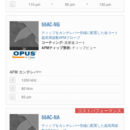
L
110 µm
90 µm
130 µm
55AC-NG
ティップをカンチレバー先端に配置した金コート
超高周波数AFMプローブ
コーティング:
反射金コート
AFMティップ形状:
ティップビュー
AFM カンチレバー
F
1200 kHz
C
85 N/m
L
65 µm
コストパフォーマンス
55AC-NA
ティップをカンチレバー先端に配置した超高周波