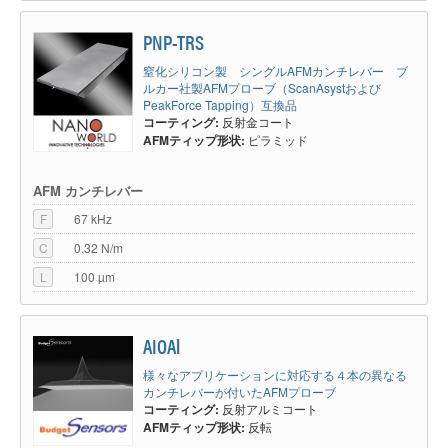
PNP-TRS
窒化シリコン製 シングルAFMカンチレバー ブ
ルカー社製AFMプローブ（ScanAsystおよび
PeakForce Tapping）互換品
コーティング:
反射金コート
AFMティップ形状:
ピラミッド
AFM カンチレバー
F
67 kHz
C
0.32 N/m
L
100 µm
AIOAl
様々なアプリケーションに対応する４本の異なる
カンチレバーが付いたAFMプローブ
コーティング:
反射アルミコート
AFMティップ形状:
反転