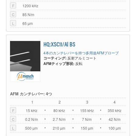
F
1200 kHz
C
85 N/m
L
65 µm
HQ:XSC11/Al BS
4本のカンチレバーを持つ多用途AFMプローブ
コーティング:
反射アルミコート
AFMティップ形状:
反転
AFM カンチレバー: 4つ
1
2
3
4
F
15 kHz
80 kHz
155 kHz
350 kHz
C
0.2 N/m
2.7 N/m
7 N/m
42 N/m
L
500 µm
210 µm
150 µm
100 µm