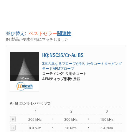
並び替え:
ベストセラー
関連性
84 製品が要求仕様にマッチしました
HQ:NSC35/Cr-Au BS
3本の異なるプローブが付いた金コートタッピング
モードAFMプローブ
コーティング:
反射金コート
AFMティップ形状:
反転
AFM カンチレバー: 3つ
1
2
3
F
205 kHz
300 kHz
150 kHz
C
8.9 N/m
16 N/m
5.4 N/m