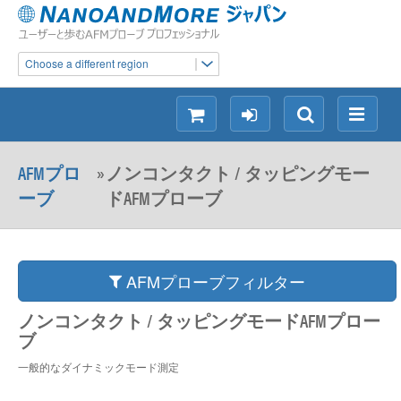
Choose a different region
シ
ロ
検
メ
ョ
グ
索
ニ
ッ
イ
ュ
AFMプロ
»
ノンコンタクト / タッピングモー
ピ
ン
ー
ーブ
ドAFMプローブ
ン
グ
AFMプローブフィルター
ノンコンタクト / タッピングモードAFMプロー
ブ
一般的なダイナミックモード測定