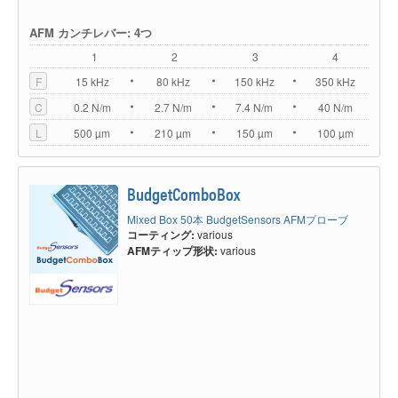
AFM カンチレバー: 4つ
1
2
3
4
F
15 kHz
80 kHz
150 kHz
350 kHz
C
0.2 N/m
2.7 N/m
7.4 N/m
40 N/m
L
500 µm
210 µm
150 µm
100 µm
BudgetComboBox
Mixed Box 50本 BudgetSensors AFMプローブ
コーティング:
various
AFMティップ形状:
various