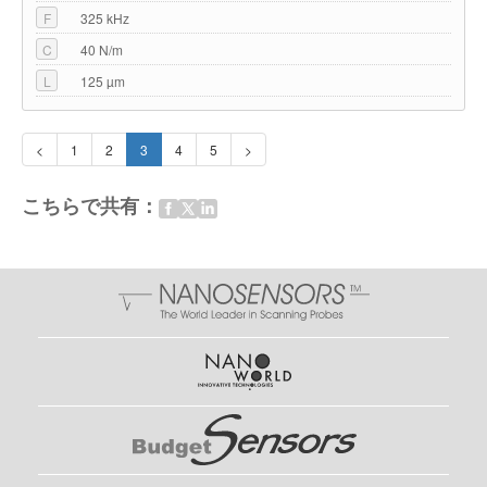
F
325 kHz
C
40 N/m
L
125 µm
<
1
2
3
4
5
>
こちらで共有：