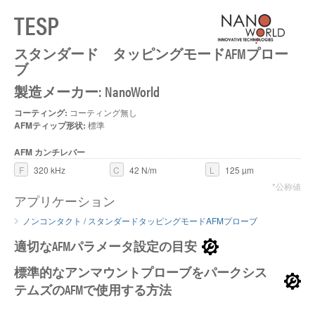
TESP
スタンダード タッピングモードAFMプロー
ブ
製造メーカー: NanoWorld
コーティング:
コーティング無し
AFMティップ形状:
標準
AFM カンチレバー
F
320 kHz
C
42 N/m
L
125 µm
*公称値
アプリケーション
ノンコンタクト / スタンダードタッピングモードAFMプローブ
適切なAFMパラメータ設定の目安
標準的なアンマウントプローブをパークシス
テムズのAFMで使用する方法