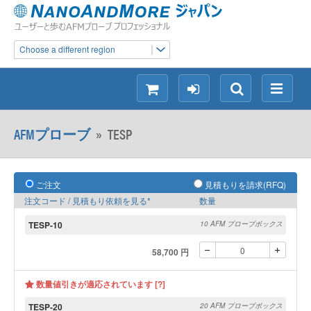
Choose a different region
シ
ロ
検
メ
ョ
グ
索
ニ
ッ
イ
ュ
AFMプローブ
»
TESP
ピ
ン
ー
ン
グ
ご注文
見積もりを請求(RFQ)
注文コード / 見積もり依頼を見る*
数量
TESP-10
10 AFM プローブボックス
58,700 円
数量値引きが適応されています [?]
TESP-20
20 AFM プローブボックス