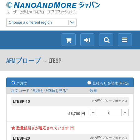
Choose a different region
シ
ロ
検
メ
ョ
グ
索
ニ
ッ
イ
ュ
AFMプローブ
»
LTESP
ピ
ン
ー
ン
グ
ご注文
見積もりを請求(RFQ)
注文コード / 見積もり依頼を見る*
数量
LTESP-10
10 AFM プローブボックス
58,700 円
数量値引きが適応されています [?]
LTESP-20
20 AFM プローブボックス