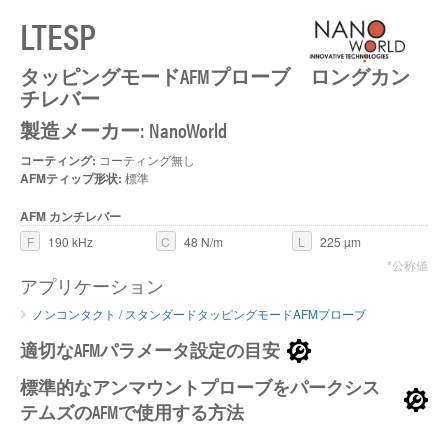
LTESP
タッピングモードAFMプローブ ロングカン
チレバー
製造メーカー: NanoWorld
コーティング:
コーティング無し
AFMティップ形状:
標準
AFM カンチレバー
F
190 kHz
C
48 N/m
L
225 µm
*公称値
アプリケーション
ノンコンタクト / スタンダードタッピングモードAFMプローブ
適切なAFMパラメータ設定の目安
標準的なアンマウントプローブをパークシス
テムズのAFMで使用する方法