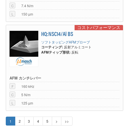
C
7.4 N/m
L
150 µm
コストパフォーマンス
HQ:NSC14/Al BS
ソフトタッピングAFMプローブ
コーティング:
反射アルミコート
AFMティップ形状:
反転
AFM カンチレバー
F
160 kHz
C
5 N/m
L
125 µm
1
2
3
4
5
>
>>