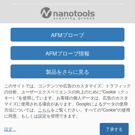
AFMプローブ
AFMプローブ情報
製品をさらに見る
このサイトでは、コンテンツや広告のカスタマイズ、トラフィック
オンラインショップ
の分析、ユーザーエクスペリエンスの向上のために"Cookie（クッ
キー）"を使用しています。お客様の個人データは、広告のカスタ
マイズに使用される場合があります。Googleによるデータの使用
情報
方法については、
こちら
をご覧ください。すべての"Cookie"の使用
に同意、もしくは設定を管理できます。
設定
...
了承する
Olympus®はオリンパス株式会社の登録商標です