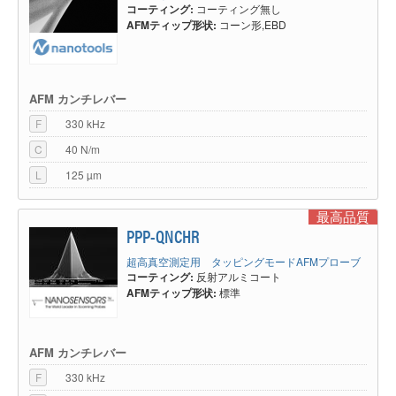
コーティング:
コーティング無し
AFMティップ形状:
コーン形,EBD
AFM カンチレバー
F
330 kHz
C
40 N/m
L
125 µm
最高品質
PPP-QNCHR
超高真空測定用 タッピングモードAFMプローブ
コーティング:
反射アルミコート
AFMティップ形状:
標準
AFM カンチレバー
F
330 kHz