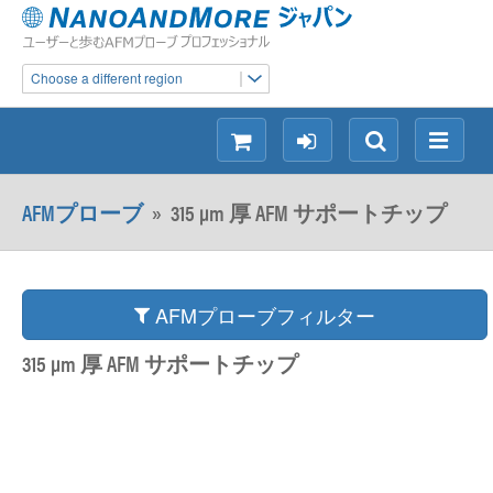
Choose a different region
シ
ロ
検
メ
ョ
グ
索
ニ
ッ
イ
ュ
AFMプローブ
»
315 µm 厚 AFM サポートチップ
ピ
ン
ー
ン
グ
AFMプローブフィルター
315 µm 厚 AFM サポートチップ