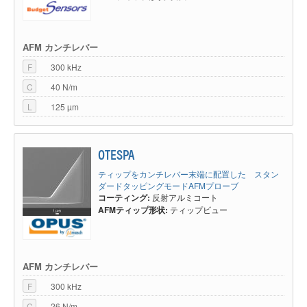
AFM カンチレバー
F
300 kHz
C
40 N/m
L
125 µm
OTESPA
ティップをカンチレバー末端に配置した スタン
ダードタッピングモードAFMプローブ
コーティング:
反射アルミコート
AFMティップ形状:
ティップビュー
AFM カンチレバー
F
300 kHz
C
26 N/m