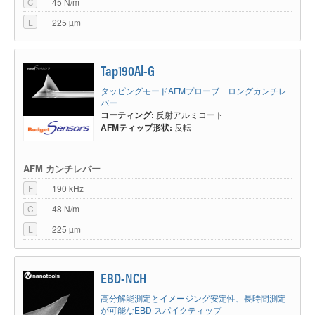
C
45 N/m
L
225 µm
Tap190Al-G
タッピングモードAFMプローブ ロングカンチレ
バー
コーティング:
反射アルミコート
AFMティップ形状:
反転
AFM カンチレバー
F
190 kHz
C
48 N/m
L
225 µm
EBD-NCH
高分解能測定とイメージング安定性、長時間測定
が可能なEBD スパイクティップ