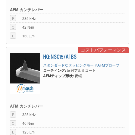
AFM カンチレバー
F
285 kHz
C
42 N/m
L
160 µm
コストパフォーマンス
HQ:NSC15/Al BS
スタンダードなタッピングモードAFMプローブ
コーティング:
反射アルミコート
AFMティップ形状:
反転
AFM カンチレバー
F
325 kHz
C
40 N/m
L
125 µm