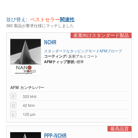
並び替え:
ベストセラー
関連性
383 製品が要求仕様にマッチしました
産業向けスタンダード製品
NCHR
スタンダードなタッピングモードAFMプローブ
コーティング:
反射アルミコート
AFMティップ形状:
標準
AFM カンチレバー
F
320 kHz
C
42 N/m
L
125 µm
最高品質
PPP-NCHR