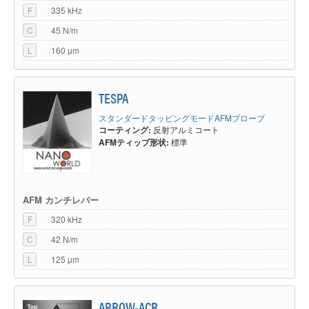
F
335 kHz
C
45 N/m
L
160 µm
TESPA
スタンダードタッピングモードAFMプローブ
コーティング:
反射アルミコート
AFMティップ形状:
標準
AFM カンチレバー
F
320 kHz
C
42 N/m
L
125 µm
ARROW-ACR