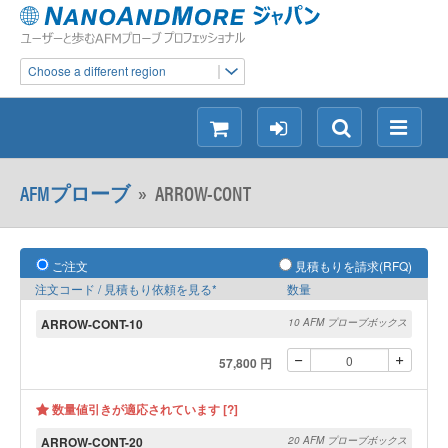
Choose a different region
シ
ロ
検
メ
ョ
グ
索
ニ
ッ
イ
ュ
AFMプローブ
»
ARROW-CONT
ピ
ン
ー
ン
グ
ご注文
見積もりを請求(RFQ)
注文コード / 見積もり依頼を見る*
数量
ARROW-CONT-10
10 AFM プローブボックス
57,800 円
数量値引きが適応されています [?]
ARROW-CONT-20
20 AFM プローブボックス