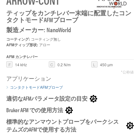
ARROW-CONT
ティップをカンチレバー末端に配置したコン
A
タクトモードAFMプローブ
製造メーカー: NanoWorld
コーティング:
コーティング無し
AFMティップ形状:
アロー
AFM カンチレバー
F
14 kHz
C
0.2 N/m
L
450 µm
*公称値
アプリケーション
コンタクトモードAFMプローブ
適切なAFMパラメータ設定の目安
Bruker AFM での使用方法
標準的なアンマウントプローブをパークシス
テムズのAFMで使用する方法