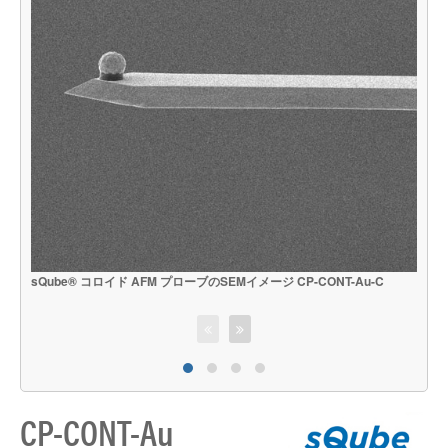
sQube® コロイド AFM プローブのSEMイメージ CP-CONT-Au-C
s
CP-CONT-Au