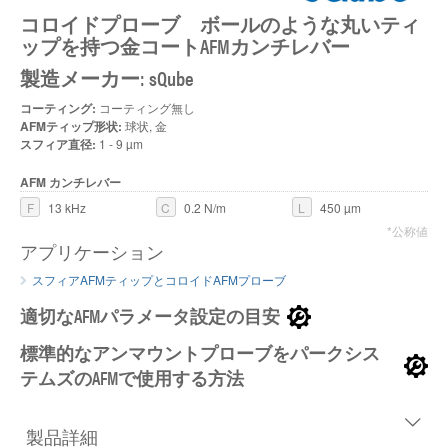
コロイドプローブ ボールのような丸いティ
ップを持つ金コートAFMカンチレバー
製造メーカー: sQube
コーティング:
コーティング無し
AFMティップ形状:
球状, 金
スフィア直径:
1 - 9 µm
AFM カンチレバー
F
13 kHz
C
0.2 N/m
L
450 µm
*公称値
アプリケーション
スフィアAFMティップとコロイドAFMプローブ
適切なAFMパラメータ設定の目安
標準的なアンマウントプローブをパークシス
テムズのAFMで使用する方法
製品詳細