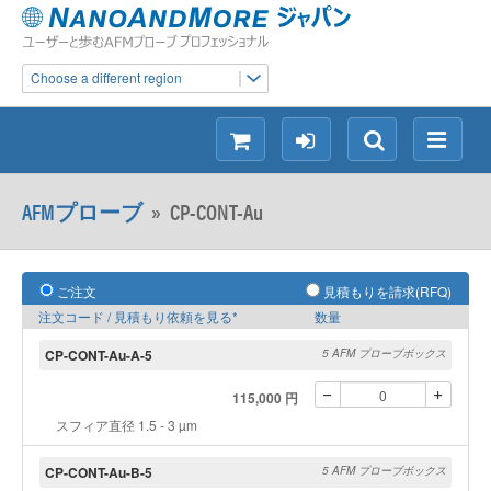
Choose a different region
シ
ロ
検
メ
ョ
グ
索
ニ
ッ
イ
ュ
AFMプローブ
»
CP-CONT-Au
ピ
ン
ー
ン
グ
ご注文
見積もりを請求(RFQ)
注文コード / 見積もり依頼を見る*
数量
CP-CONT-Au-A-5
5 AFM プローブボックス
115,000 円
スフィア直径 1.5 - 3 µm
CP-CONT-Au-B-5
5 AFM プローブボックス