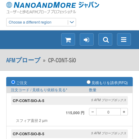
Choose a different region
シ
ロ
検
メ
ョ
グ
索
ニ
ッ
イ
ュ
AFMプローブ
»
CP-CONT-SiO
ピ
ン
ー
ン
グ
ご注文
見積もりを請求(RFQ)
注文コード / 見積もり依頼を見る*
数量
CP-CONT-SiO-A-5
5 AFM プローブボックス
115,000 円
スフィア直径 2 µm
CP-CONT-SiO-B-5
5 AFM プローブボックス