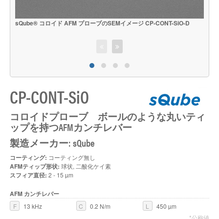
sQube® コロイド AFM プローブのSEMイメージ CP-CONT-SiO-D
s
CP-CONT-SiO
コロイドプローブ ボールのような丸いティ
ップを持つAFMカンチレバー
製造メーカー: sQube
コーティング:
コーティング無し
AFMティップ形状:
球状, 二酸化ケイ素
スフィア直径:
2 - 15 µm
AFM カンチレバー
F
13 kHz
C
0.2 N/m
L
450 µm
*公称値