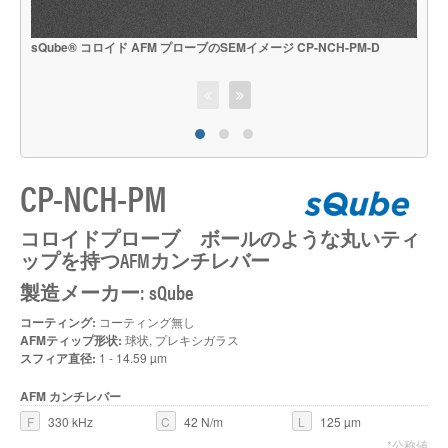
sQube® コロイド AFM プローブのSEMイメージ CP-NCH-PM-D
s
CP-NCH-PM
コロイドプローブ ボールのような丸いティ
ップを持つAFMカンチレバー
製造メーカー: sQube
コーティング:
コーティング無し
AFMティップ形状:
球状, プレキシガラス
スフィア直径:
1 - 14.59 µm
AFM カンチレバー
F
330 kHz
C
42 N/m
L
125 µm
*公称値