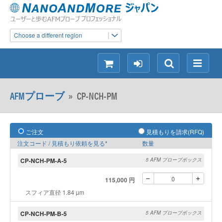
Choose a different region
シ
ロ
検
メ
ョ
グ
索
ニ
ッ
イ
ュ
AFMプローブ
»
CP-NCH-PM
ピ
ン
ー
ン
グ
ご注文
見積もりを請求(RFQ)
注文コード / 見積もり依頼を見る*
数量
CP-NCH-PM-A-5
5 AFM プローブボックス
115,000 円
スフィア直径 1.84 µm
CP-NCH-PM-B-5
5 AFM プローブボックス