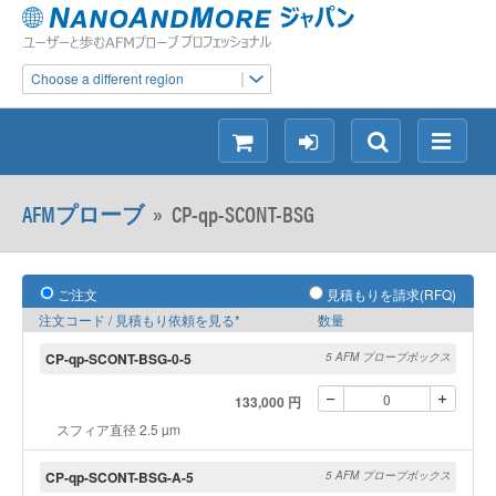
Choose a different region
シ
ロ
検
メ
ョ
グ
索
ニ
ッ
イ
ュ
AFMプローブ
»
CP-qp-SCONT-BSG
ピ
ン
ー
ン
グ
ご注文
見積もりを請求(RFQ)
注文コード / 見積もり依頼を見る*
数量
CP-qp-SCONT-BSG-0-5
5 AFM プローブボックス
133,000 円
スフィア直径 2.5 µm
CP-qp-SCONT-BSG-A-5
5 AFM プローブボックス