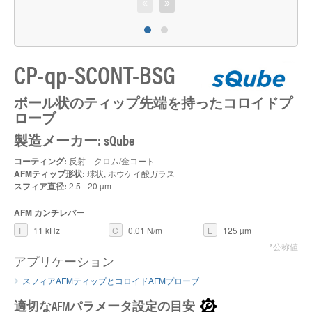
CP-qp-SCONT-BSG
ボール状のティップ先端を持ったコロイドプ
ローブ
製造メーカー: sQube
コーティング:
反射 クロム/金コート
AFMティップ形状:
球状, ホウケイ酸ガラス
スフィア直径:
2.5 - 20 µm
AFM カンチレバー
F
11 kHz
C
0.01 N/m
L
125 µm
*公称値
アプリケーション
スフィアAFMティップとコロイドAFMプローブ
適切なAFMパラメータ設定の目安