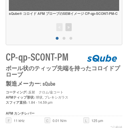
sQube® コロイド AFM プローブのSEMイメージ CP-qp-SCONT-PM-C
s
CP-qp-SCONT-PM
ボール状のティップ先端を持ったコロイドプ
ローブ
製造メーカー: sQube
コーティング:
反射 クロム/金コート
AFMティップ形状:
球状, プレキシガラス
スフィア直径:
1.84 - 14.59 µm
AFM カンチレバー
F
11 kHz
C
0.01 N/m
L
125 µm
*公称値