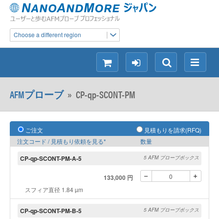
Choose a different region
シ
ロ
検
メ
ョ
グ
索
ニ
ッ
イ
ュ
AFMプローブ
»
CP-qp-SCONT-PM
ピ
ン
ー
ン
グ
ご注文
見積もりを請求(RFQ)
注文コード / 見積もり依頼を見る*
数量
CP-qp-SCONT-PM-A-5
5 AFM プローブボックス
133,000 円
スフィア直径 1.84 µm
CP-qp-SCONT-PM-B-5
5 AFM プローブボックス