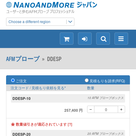
Choose a different region
シ
ロ
検
メ
ョ
グ
索
ニ
ッ
イ
ュ
AFMプローブ
»
DDESP
ピ
ン
ー
ン
グ
ご注文
見積もりを請求(RFQ)
注文コード / 見積もり依頼を見る*
数量
DDESP-10
10 AFM プローブボックス
257,400 円
数量値引きが適応されています [?]
DDESP-20
20 AFM プローブボックス