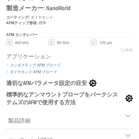
製造メーカー: NanoWorld
コーティング:
ダイヤモンド
AFMティップ形状:
標準
AFM カンチレバー
F
400 kHz
C
80 N/m
L
125 µm
*公称値
アプリケーション
コンダクティブ AFM プローブ
ダイヤモンド AFM プローブ
適切なAFMパラメータ設定の目安
標準的なアンマウントプローブをパークシス
テムズのAFMで使用する方法
製品詳細