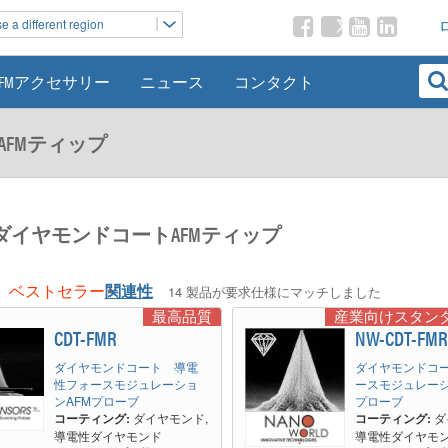
 a different region
AFMアクセサリー
ニュース
コンタクト
FMティップ
ダイヤモンドコートAFMティップ
ベストセラー
関連性
14 製品が要求仕様にマッチしました
最高品質
産業向けスタン
CDT-FMR
NW-CDT-FM
ダイヤモンドコート 導電
ダイヤモンドコ
性フォースモジュレーショ
ースモジュレーシ
ンAFMプローブ
プローブ
コーティング:
ダイヤモンド,
コーティング:
ダ
導電性ダイヤモンド
導電性ダイヤモ