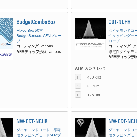
BudgetComboBox
CDT-NCHR
Mixed Box 50本
ダイヤモンドコ
BudgetSensors AFMプロー
性タッピングモー
ブ
ローブ
コーティング:
various
コーティング:
ダ
AFMティップ形状:
various
導電性ダイヤモ
AFMティップ形状
AFM カンチレバー
F
400 kHz
C
80 N/m
L
125 µm
NW-CDT-NCHR
NW-CDT-NCL
ダイヤモンドコート 導電
ダイヤモンドコ
性タッピングモードAFMプ
性タッピングモー