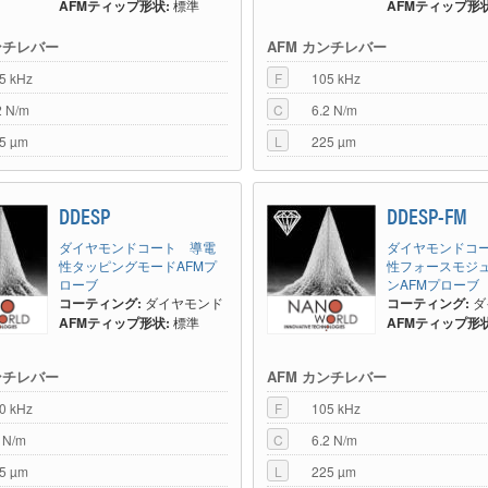
AFMティップ形状:
標準
AFMティップ形状
ンチレバー
AFM カンチレバー
5 kHz
F
105 kHz
2 N/m
C
6.2 N/m
5 µm
L
225 µm
DDESP
DDESP-FM
ダイヤモンドコート 導電
ダイヤモンドコ
性タッピングモードAFMプ
性フォースモジ
ローブ
ンAFMプローブ
コーティング:
ダイヤモンド
コーティング:
ダ
AFMティップ形状:
標準
AFMティップ形状
ンチレバー
AFM カンチレバー
0 kHz
F
105 kHz
 N/m
C
6.2 N/m
5 µm
L
225 µm