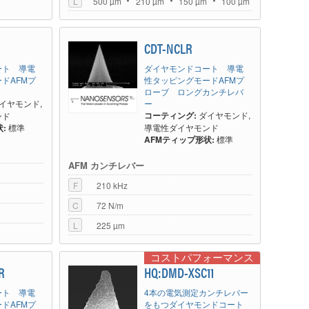
L
500 µm
210 µm
150 µm
100 µm
CDT-NCLR
ート 導電
ダイヤモンドコート 導電
ドAFMプ
性タッピングモードAFMプ
ローブ ロングカンチレバ
イヤモンド,
ー
コーティング:
ダイヤモンド,
ンド
:
標準
導電性ダイヤモンド
AFMティップ形状:
標準
AFM カンチレバー
F
210 kHz
C
72 N/m
L
225 µm
コストパフォーマンス
R
HQ:DMD-XSC11
ート 導電
4本の電気測定カンチレバー
ドAFMプ
をもつダイヤモンドコート