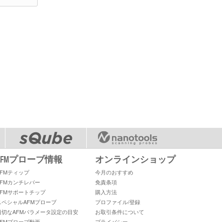
AFMプローブ情報
オンラインショップ
AFMティップ
今月のおすすめ
AFMカンチレバー
免責条項
AFMサポートチップ
購入方法
スペシャルAFMプローブ
プロファイル/登録
適切なAFMパラメータ設定の目安
お取引条件について
AFMプローブ動画
プライバシー