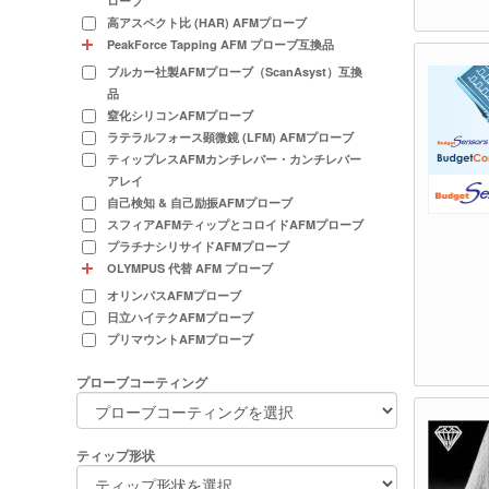
ローブ
高アスペクト比 (HAR) AFMプローブ
PeakForce Tapping AFM プローブ互換品
ブルカー社製AFMプローブ（ScanAsyst）互換
品
窒化シリコンAFMプローブ
ラテラルフォース顕微鏡 (LFM) AFMプローブ
ティップレスAFMカンチレバー・カンチレバー
アレイ
自己検知 & 自己励振AFMプローブ
スフィアAFMティップとコロイドAFMプローブ
プラチナシリサイドAFMプローブ
OLYMPUS 代替 AFM プローブ
オリンパスAFMプローブ
日立ハイテクAFMプローブ
プリマウントAFMプローブ
プローブコーティング
ティップ形状