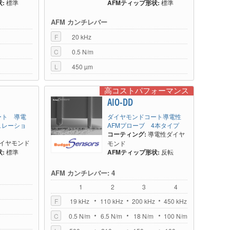
:
標準
AFMティップ形状:
標準
AFM カンチレバー
F
20 kHz
C
0.5 N/m
L
450 µm
高コストパフォーマンス
AIO-DD
ート 導電
ダイヤモンドコート導電性
ュレーショ
AFMプローブ 4本タイプ
コーティング:
導電性ダイヤ
イヤモンド
モンド
:
標準
AFMティップ形状:
反転
AFM カンチレバー: 4
1
2
3
4
F
19 kHz
110 kHz
200 kHz
450 kHz
C
0.5 N/m
6.5 N/m
18 N/m
100 N/m