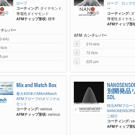
ローブ
ローブ ロング
コーティング:
ダイヤモンド,
ー
コーティング:
ダ
導電性ダイヤモンド
AFMティップ形状:
標準
導電性ダイヤモ
AFMティップ形状
ンチレバー
AFM カンチレバー
0 kHz
F
210 kHz
 N/m
C
72 N/m
5 µm
L
225 µm
Mix and Match Box
NANOSENS
別開発品リ
最大400本のMikroMasch
SDL
AFMプローブのオリジナル
セット
特注AFMプロー
コーティング:
various
NANOSENSO
AFMティップ形状:
various
ご紹介
コーティング:
va
AFMティップ形状