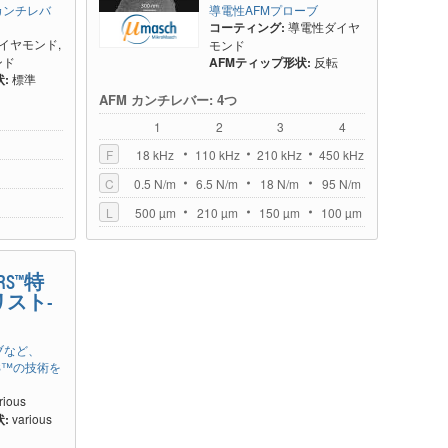
カンチレバ
導電性AFMプローブ
コーティング:
導電性ダイヤ
イヤモンド,
モンド
ンド
AFMティップ形状:
反転
:
標準
AFM カンチレバー: 4つ
1
2
3
4
F
18 kHz
110 kHz
210 kHz
450 kHz
C
0.5 N/m
6.5 N/m
18 N/m
95 N/m
L
500 µm
210 µm
150 µm
100 µm
ORS™特
スト-
ブなど、
RS™の技術を
rious
:
various