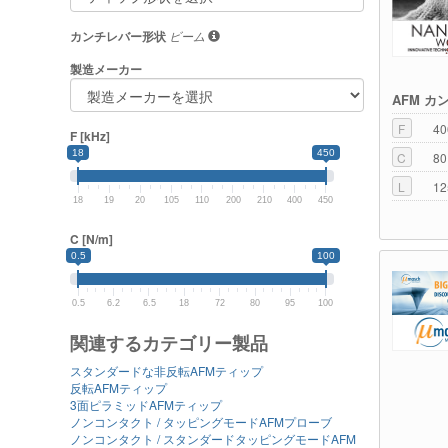
カンチレバー形状
ビーム
製造メーカー
AFM カ
F
40
F [kHz]
18
450
C
80
L
12
18
19
20
105
110
200
210
400
450
C [N/m]
0.5
100
0.5
6.2
6.5
18
72
80
95
100
関連するカテゴリー製品
スタンダードな非反転AFMティップ
反転AFMティップ
3面ピラミッドAFMティップ
ノンコンタクト / タッピングモードAFMプローブ
ノンコンタクト / スタンダードタッピングモードAFM