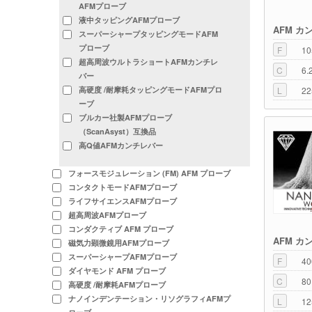
AFMプローブ
液中タッピングAFMプローブ
AFM カ
スーパーシャープタッピングモードAFM
プローブ
F
10
超高周波ウルトラショートAFMカンチレ
C
6.
バー
L
22
高硬度 /耐摩耗タッピングモードAFMプロ
ーブ
ブルカー社製AFMプローブ
（ScanAsyst）互換品
高Q値AFMカンチレバー
フォースモジュレーション (FM) AFM プローブ
コンタクトモードAFMプローブ
ライフサイエンスAFMプローブ
超高周波AFMプローブ
コンダクティブ AFM プローブ
AFM カ
磁気力顕微鏡用AFMプローブ
スーパーシャープAFMプローブ
F
40
ダイヤモンド AFM プローブ
C
80
高硬度 /耐摩耗AFMプローブ
ナノインデンテーション・リソグラフィAFMプ
L
12