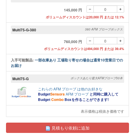
145,000 円
ボリュームディスカウントは20,000 円 または 12.1%
Multi75-G-380
380 AFM プローブボックス
760,000 円
ボリュームディスカウントは494,000 円 または 39.4%
入手可能製品:
一部在庫あり 工場取り寄せの場合は通常10営業日での
お届け
Multi75-G
ボックスあたり最大AFMプローブ50本
これらの
AFM プローブ
は他のお好きな
Budget
Sensors
AFM プローブ
と同時に購入して
Budget
Combo
Boxを作ることができます!
表示価格は税抜き価格です
見積もり依頼に追加