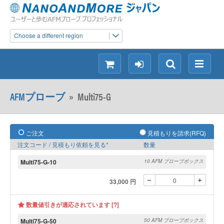
Choose a different region
シ
ロ
検
メ
ョ
グ
索
ニ
ッ
イ
ュ
AFMプローブ
»
Multi75-G
ピ
ン
ー
ン
グ
ご注文
見積もりを請求(RFQ)
注文コード / 見積もり依頼を見る*
数量
Multi75-G-10
10 AFM プローブボックス
33,000 円
数量値引きが適応されています [?]
Multi75-G-50
50 AFM プローブボックス