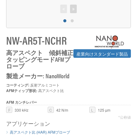
A
NW-AR5T-NCHR
高アスペクト 傾斜補正
産業向けスタンダード製品
タッピングモードAFMプ
ローブ
製造メーカー: NanoWorld
コーティング:
反射アルミコート
AFMティップ形状:
高アスペクト比
AFM カンチレバー
F
330 kHz
C
42 N/m
L
125 µm
*公称値
アプリケーション
高アスペクト比 (HAR) AFMプローブ