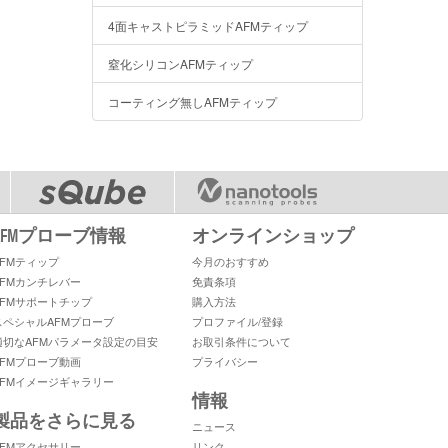
4面キャストピラミッドAFMティップ
窒化シリコンAFMティップ
コーティング無しAFMティップ
AFMプローブ情報
オンラインショップ
AFMティップ
今月のおすすめ
AFMカンチレバー
免責条項
AFMサポートチップ
購入方法
スペシャルAFMプローブ
プロファイル/登録
適切なAFMパラメータ設定の目安
お取引条件について
AFMプローブ動画
プライバシー
AFMイメージギャラリー
情報
製品をさらに見る
ニュース
AFMアクセサリー
リンク