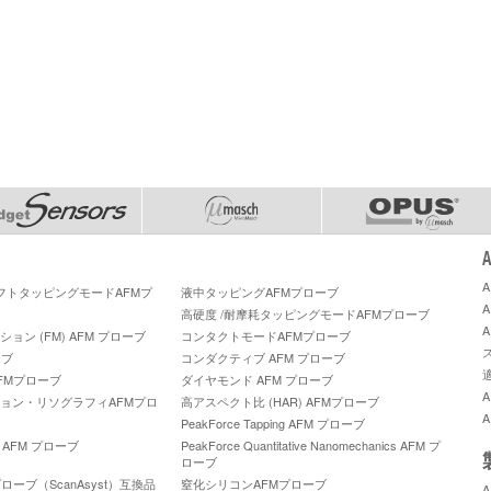
ソフトタッピングモードAFMプ
液中タッピングAFMプローブ
高硬度 /耐摩耗タッピングモードAFMプローブ
ン (FM) AFM プローブ
コンタクトモードAFMプローブ
ーブ
コンダクティブ AFM プローブ
FMプローブ
ダイヤモンド AFM プローブ
ョン・リソグラフィAFMプロ
高アスペクト比 (HAR) AFMプローブ
PeakForce Tapping AFM プローブ
A™ AFM プローブ
PeakForce Quantitative Nanomechanics AFM プ
ローブ
ーブ（ScanAsyst）互換品
窒化シリコンAFMプローブ