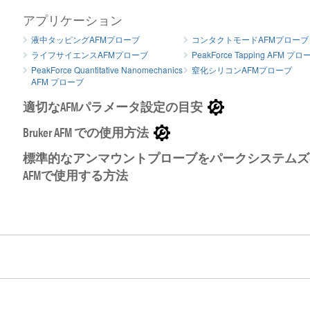
アプリケーション
パイレックスナイトライド製ダイビングボード（短冊）形AFMプ
液中タッピングAFMプローブ
コンタクトモードAFMプローブ
パイレック
ローブ 拡大
ライフサイエンスAFMプローブ
PeakForce Tapping AFM プ
ジ
PeakForce Quantitative Nanomechanics
窒化シリコンAFMプローブ
AFM プローブ
適切なAFMパラメータ設定の目安
Bruker AFM での使用方法
標準的なアンマウントプローブをパークシステムズ
AFMで使用する方法