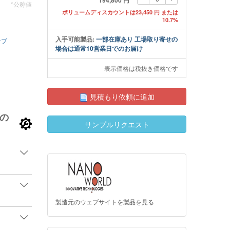
194,800 円
*公称値
ボリュームディスカウントは23,450 円 または
10.7%
スナイトライド製ピラミッド形AFM探針のSEMイメー
入手可能製品:
一部在庫あり 工場取り寄せの
ローブ
場合は通常10営業日でのお届け
表示価格は税抜き価格です
見積もり依頼に追加
の
サンプルリクエスト
製造元のウェブサイトを製品を見る