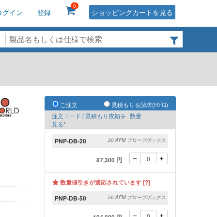
0
ログイン
登録
ショッピングカートを見る
ご注文
見積もりを請求(RFQ)
注文コード / 見積もり依頼を
数量
見る*
PNP-DB-20
20 AFM プローブボックス
87,300 円
数量値引きが適応されています [?]
PNP-DB-50
50 AFM プローブボックス