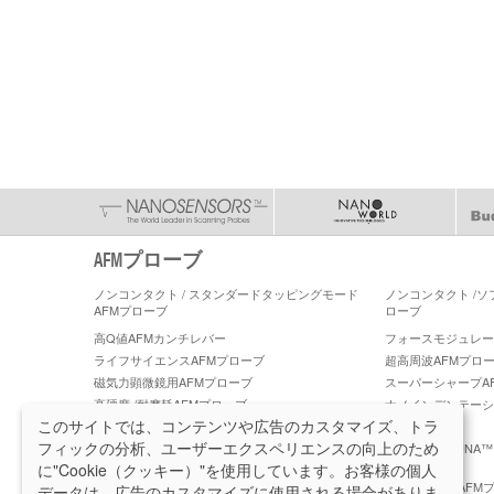
AFMプローブ
ノンコンタクト / スタンダードタッピングモード
ノンコンタクト /
AFMプローブ
ローブ
高Q値AFMカンチレバー
フォースモジュレーショ
ライフサイエンスAFMプローブ
超高周波AFMプロ
磁気力顕微鏡用AFMプローブ
スーパーシャープA
高硬度 /耐摩耗AFMプローブ
ナノインデンテーシ
ーブ
このサイトでは、コンテンツや広告のカスタマイズ、トラ
フィックの分析、ユーザーエクスペリエンスの向上のため
PeakForce ケルビンフォース顕微鏡 AFM プロー
PeakForce TUN
ブ
に"Cookie（クッキー）"を使用しています。お客様の個人
PeakForce QNM 高精度 AFM プローブ
ブルカー社製AFMプロ
データは、広告のカスタマイズに使用される場合がありま