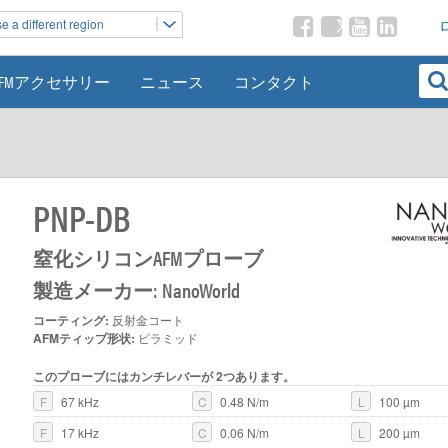
 a different region
AFMアクセサリー
ニュース
コンタクト
PNP-DB
窒化シリコンAFMプローブ
製造メーカー: NanoWorld
コーティング:
反射金コート
AFMティップ形状:
ピラミッド
このプローブにはカンチレバーが 2つあります。
F
67 kHz
C
0.48 N/m
L
100 µm
F
17 kHz
C
0.06 N/m
L
200 µm