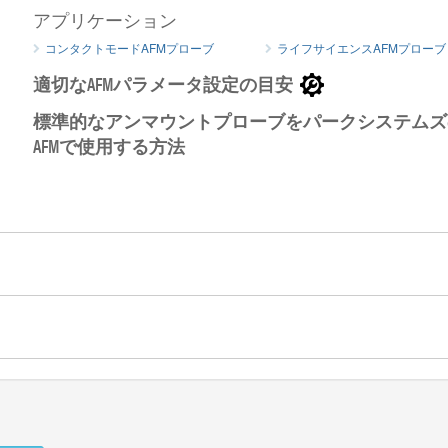
PointProbe AFM探針のSEMイメージ
アプリケーション
コンタクトモードAFMプローブ
ライフサイエンスAFMプローブ
PointPr
適切なAFMパラメータ設定の目安
標準的なアンマウントプローブをパークシステムズ
AFMで使用する方法