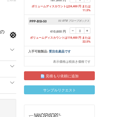
187,600 円
ボリュームディスカウントは24,400 円 または
11.5%
obe AFM探針のSEMイメージ 拡大
PPP-BSI-50
50 AFM プローブボックス
の
410,600 円
ボリュームディスカウントは119,400 円 または
22.5%
入手可能製品:
受注生産品です
表示価格は税抜き価格です
見積もり依頼に追加
サンプルリクエスト