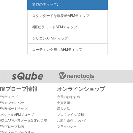
類似のティップ:
スタンダードな非反転AFMティップ
3面ピラミッドAFMティップ
シリコンAFMティップ
コーティング無しAFMティップ
AFMプローブ情報
オンラインショップ
AFMティップ
今月のおすすめ
AFMカンチレバー
免責条項
AFMサポートチップ
購入方法
スペシャルAFMプローブ
プロファイル/登録
適切なAFMパラメータ設定の目安
お取引条件について
AFMプローブ動画
プライバシー
AFMイメージギャラリー