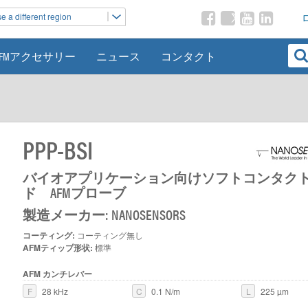
 a different region
AFMアクセサリー
ニュース
コンタクト
PPP-BSI
バイオアプリケーション向けソフトコンタク
ド AFMプローブ
製造メーカー: NANOSENSORS
コーティング:
コーティング無し
AFMティップ形状:
標準
AFM カンチレバー
F
28 kHz
C
0.1 N/m
L
225 µm