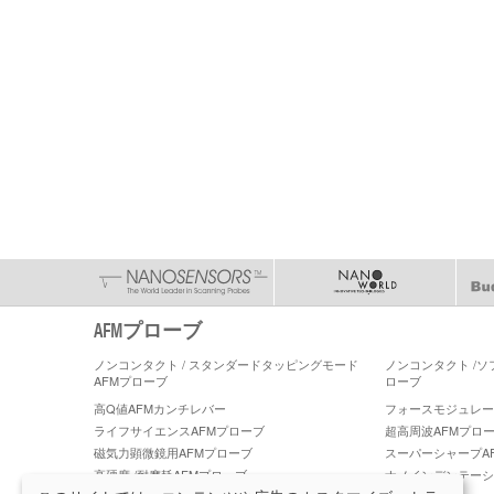
AFMプローブ
ノンコンタクト / スタンダードタッピングモード
ノンコンタクト /
AFMプローブ
ローブ
高Q値AFMカンチレバー
フォースモジュレーショ
ライフサイエンスAFMプローブ
超高周波AFMプロ
磁気力顕微鏡用AFMプローブ
スーパーシャープA
高硬度 /耐摩耗AFMプローブ
ナノインデンテーシ
ーブ