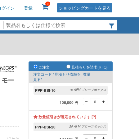
0
ログイン
登録
ショッピングカートを見る
ご注文
見積もりを請求(RFQ)
注文コード / 見積もり依頼を
数量
トモー
見る*
PPP-BSI-10
10 AFM プローブボックス
106,000 円
数量値引きが適応されています [?]
PPP-BSI-20
20 AFM プローブボックス
*公称値