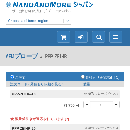
Choose a different region
シ
ロ
検
メ
ョ
グ
索
ニ
ッ
イ
ュ
AFMプローブ
»
PPP-ZEIHR
ピ
ン
ー
ン
グ
ご注文
見積もりを請求(RFQ)
注文コード / 見積もり依頼を見る*
数量
PPP-ZEIHR-10
10 AFM プローブボックス
71,700 円
数量値引きが適応されています [?]
PPP-ZEIHR-20
20 AFM プローブボックス