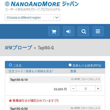
Choose a different region
シ
ロ
検
メ
ョ
グ
索
ニ
ッ
イ
ュ
AFMプローブ
»
Tap150-G
ピ
ン
ー
ン
グ
ご注文
見積もりを請求(RFQ)
注文コード / 見積もり依頼を見る*
数量
Tap150-G-10
10 AFM プローブボックス
33,000 円
数量値引きが適応されています [?]
Tap150-G-50
50 AFM プローブボックス