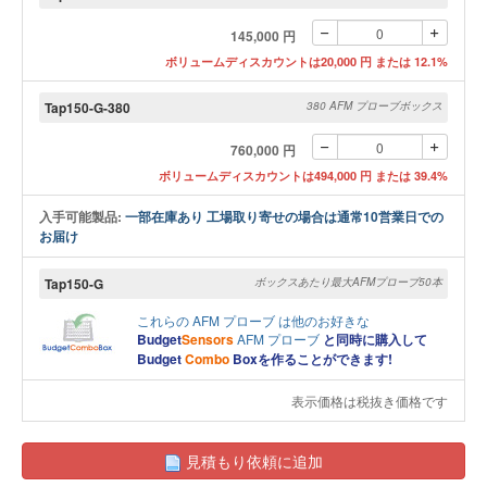
145,000 円
ボリュームディスカウントは20,000 円 または 12.1%
Tap150-G-380
380 AFM プローブボックス
760,000 円
ボリュームディスカウントは494,000 円 または 39.4%
入手可能製品:
一部在庫あり 工場取り寄せの場合は通常10営業日での
お届け
Tap150-G
ボックスあたり最大AFMプローブ50本
これらの
AFM プローブ
は他のお好きな
Budget
Sensors
AFM プローブ
と同時に購入して
Budget
Combo
Boxを作ることができます!
表示価格は税抜き価格です
見積もり依頼に追加