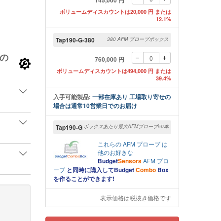
145,000 円
ボリュームディスカウントは20,000 円 または
レバー右手からのSEMイメージ
コーティング無しAFM 探
12.1%
Tap190-G-380
380 AFM プローブボックス
の
760,000 円
ボリュームディスカウントは494,000 円 または
39.4%
入手可能製品:
一部在庫あり 工場取り寄せの
場合は通常10営業日でのお届け
Tap190-G
ボックスあたり最大AFMプローブ50本
これらの
AFM プローブ
は
他のお好きな
Budget
Sensors
AFM プロ
ーブ
と同時に購入してBudget
Combo
Box
を作ることができます!
表示価格は税抜き価格です