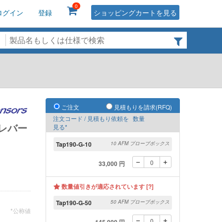
0
ログイン
登録
ショッピングカートを見る
ご注文
見積もりを請求(RFQ)
注文コード / 見積もり依頼を
数量
レバー
見る*
Tap190-G-10
10 AFM プローブボックス
33,000 円
数量値引きが適応されています [?]
Tap190-G-50
50 AFM プローブボックス
*公称値