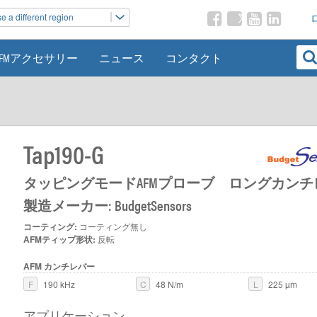
 a different region
AFMアクセサリー
ニュース
コンタクト
Tap190-G
タッピングモードAFMプローブ ロングカンチ
製造メーカー: BudgetSensors
コーティング:
コーティング無し
AFMティップ形状:
反転
AFM カンチレバー
F
190 kHz
C
48 N/m
L
225 µm
アプリケーション