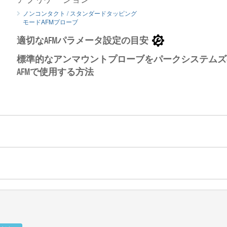
ノンコンタクト / スタンダードタッピング
ノンコートAFM探針の側面からのSEMイメージ
AFMカンチ
モードAFMプローブ
適切なAFMパラメータ設定の目安
標準的なアンマウントプローブをパークシステムズ
AFMで使用する方法