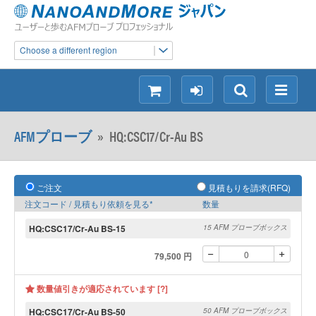
Choose a different region
シ
ロ
検
メ
ョ
グ
索
ニ
ッ
イ
ュ
AFMプローブ
»
HQ:CSC17/Cr-Au BS
ピ
ン
ー
ン
グ
ご注文
見積もりを請求(RFQ)
注文コード / 見積もり依頼を見る*
数量
HQ:CSC17/Cr-Au BS-15
15 AFM プローブボックス
79,500 円
数量値引きが適応されています [?]
HQ:CSC17/Cr-Au BS-50
50 AFM プローブボックス