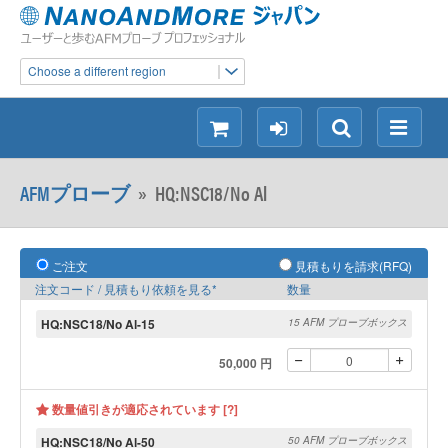
Choose a different region
シ
ロ
検
メ
ョ
グ
索
ニ
ッ
イ
ュ
AFMプローブ
»
HQ:NSC18/No Al
ピ
ン
ー
ン
グ
ご注文
見積もりを請求(RFQ)
注文コード / 見積もり依頼を見る*
数量
HQ:NSC18/No Al-15
15 AFM プローブボックス
50,000 円
数量値引きが適応されています [?]
HQ:NSC18/No Al-50
50 AFM プローブボックス