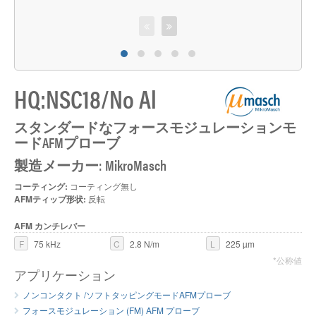
HQ:NSC18/No Al
M
スタンダードなフォースモジュレーションモ
ードAFMプローブ
製造メーカー: MikroMasch
コーティング:
コーティング無し
AFMティップ形状:
反転
AFM カンチレバー
F
75 kHz
C
2.8 N/m
L
225 µm
*公称値
アプリケーション
ノンコンタクト /ソフトタッピングモードAFMプローブ
フォースモジュレーション (FM) AFM プローブ