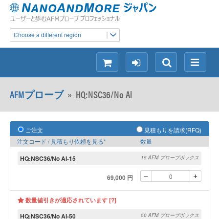
Choose a different region
シ
ロ
検
メ
ョ
グ
索
ニ
ッ
イ
ュ
AFMプローブ
»
HQ:NSC36/No Al
ピ
ン
ー
ン
グ
ご注文
見積もりを請求(RFQ)
注文コード / 見積もり依頼を見る*
数量
HQ:NSC36/No Al-15
15 AFM プローブボックス
69,000 円
数量値引きが適応されています [?]
HQ:NSC36/No Al-50
50 AFM プローブボックス