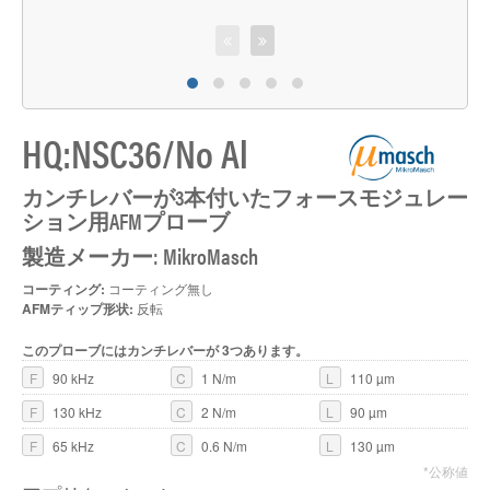
HQ:NSC36/No Al
M
カンチレバーが3本付いたフォースモジュレー
ション用AFMプローブ
製造メーカー: MikroMasch
コーティング:
コーティング無し
AFMティップ形状:
反転
このプローブにはカンチレバーが 3つあります。
F
90 kHz
C
1 N/m
L
110 µm
F
130 kHz
C
2 N/m
L
90 µm
F
65 kHz
C
0.6 N/m
L
130 µm
*公称値