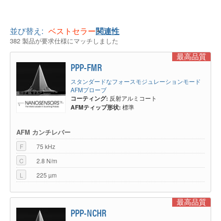
並び替え:
ベストセラー
関連性
382 製品が要求仕様にマッチしました
最高品質
PPP-FMR
スタンダードなフォースモジュレーションモード
AFMプローブ
コーティング:
反射アルミコート
AFMティップ形状:
標準
AFM カンチレバー
F
75 kHz
C
2.8 N/m
L
225 µm
最高品質
PPP-NCHR