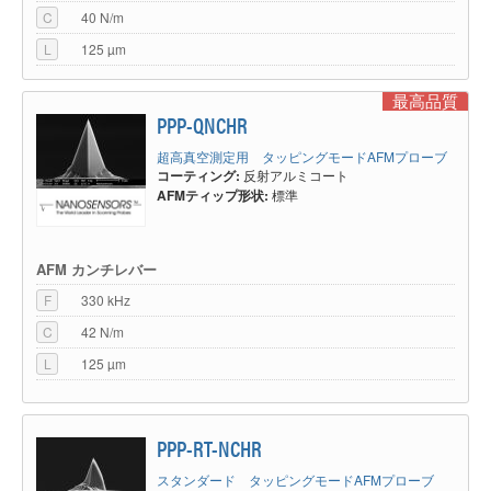
C
40 N/m
L
125 µm
最高品質
PPP-QNCHR
超高真空測定用 タッピングモードAFMプローブ
コーティング:
反射アルミコート
AFMティップ形状:
標準
AFM カンチレバー
F
330 kHz
C
42 N/m
L
125 µm
PPP-RT-NCHR
スタンダード タッピングモードAFMプローブ