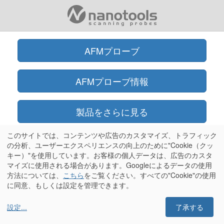
AFMプローブ
AFMプローブ情報
製品をさらに見る
このサイトでは、コンテンツや広告のカスタマイズ、トラフィック
オンラインショップ
の分析、ユーザーエクスペリエンスの向上のために"Cookie（クッ
キー）"を使用しています。お客様の個人データは、広告のカスタ
マイズに使用される場合があります。Googleによるデータの使用
情報
方法については、
こちら
をご覧ください。すべての"Cookie"の使用
に同意、もしくは設定を管理できます。
設定
...
了承する
Olympus®はオリンパス株式会社の登録商標です