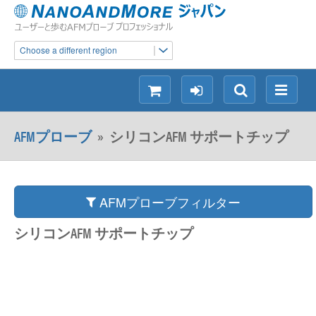
Choose a different region
シ
ロ
検
メ
ョ
グ
索
ニ
ッ
イ
ュ
AFMプローブ
»
シリコンAFM サポートチップ
ピ
ン
ー
ン
グ
AFMプローブフィルター
シリコンAFM サポートチップ