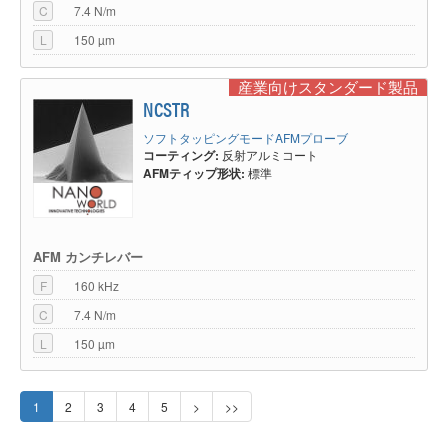
C
7.4 N/m
L
150 µm
産業向けスタンダード製品
NCSTR
ソフトタッピングモードAFMプローブ
コーティング:
反射アルミコート
AFMティップ形状:
標準
AFM カンチレバー
F
160 kHz
C
7.4 N/m
L
150 µm
1
2
3
4
5
>
>>