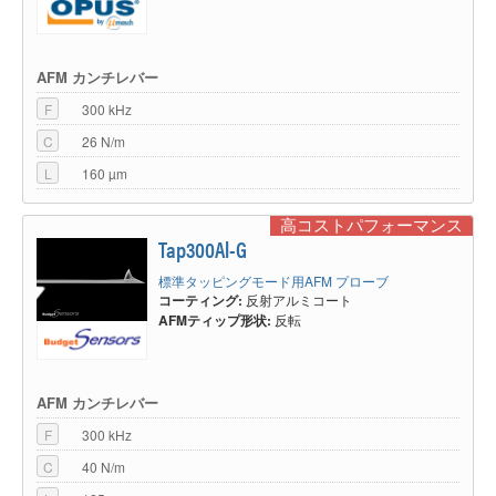
AFM カンチレバー
F
300 kHz
C
26 N/m
L
160 µm
高コストパフォーマンス
Tap300Al-G
標準タッピングモード用AFM プローブ
コーティング:
反射アルミコート
AFMティップ形状:
反転
AFM カンチレバー
F
300 kHz
C
40 N/m