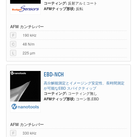
コーティング:
反射アルミコート
AFMティップ形状:
反転
AFM カンチレバー
F
190 kHz
C
48 N/m
L
225 µm
EBD-NCH
高分解能測定とイメージング安定性、長時間測定
が可能なEBD スパイクティップ
コーティング:
コーティング無し
AFMティップ形状:
コーン形,EBD
AFM カンチレバー
F
330 kHz