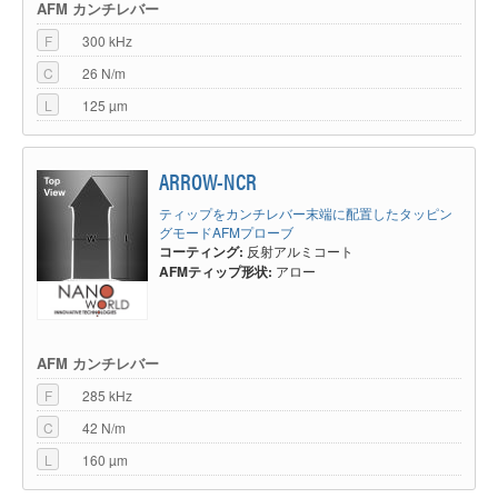
AFM カンチレバー
F
300 kHz
C
26 N/m
L
125 µm
ARROW-NCR
ティップをカンチレバー末端に配置したタッピン
グモードAFMプローブ
コーティング:
反射アルミコート
AFMティップ形状:
アロー
AFM カンチレバー
F
285 kHz
C
42 N/m
L
160 µm