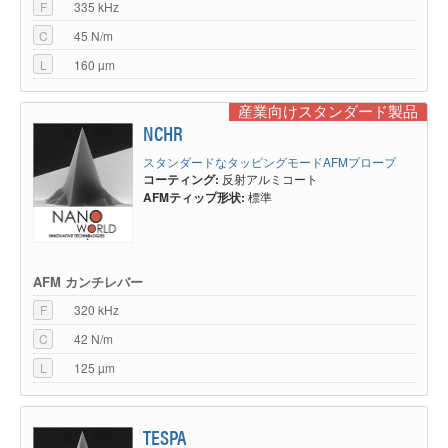
F
335 kHz
C
45 N/m
L
160 µm
産業向けスタンダード製品
NCHR
スタンダードなタッピングモードAFMプローブ
コーティング:
反射アルミコート
AFMティップ形状:
標準
AFM カンチレバー
F
320 kHz
C
42 N/m
L
125 µm
TESPA