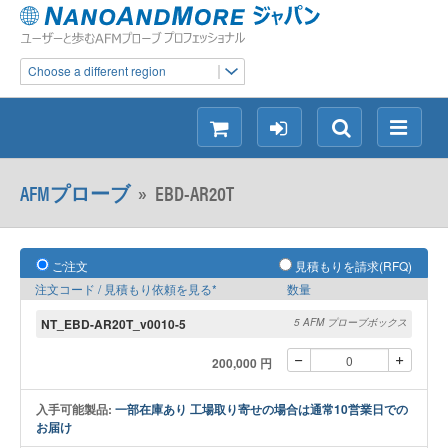
Choose a different region
シ
ロ
検
メ
ョ
グ
索
ニ
ッ
イ
ュ
AFMプローブ
»
EBD-AR20T
ピ
ン
ー
ン
グ
ご注文
見積もりを請求(RFQ)
注文コード / 見積もり依頼を見る*
数量
NT_EBD-AR20T_v0010-5
5 AFM プローブボックス
200,000 円
入手可能製品:
一部在庫あり 工場取り寄せの場合は通常10営業日での
お届け