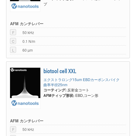
プ
AFM カンチレバー
F
50 kHz
C
0.1 N/m
L
60 µm
biotool cell XXL
エクストラロング15um EBDカーボンスパイク
曲率半径25nm
コーティング:
反射金コート
AFMティップ形状:
EBD,コーン形
AFM カンチレバー
F
50 kHz