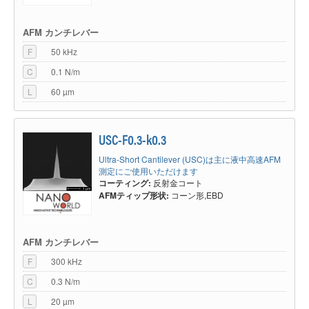
AFM カンチレバー
F
50 kHz
C
0.1 N/m
L
60 µm
USC-F0.3-k0.3
Ultra-Short Cantilever (USC)は主に液中高速AFM
測定にご使用いただけます
コーティング:
反射金コート
AFMティップ形状:
コーン形,EBD
AFM カンチレバー
F
300 kHz
C
0.3 N/m
L
20 µm