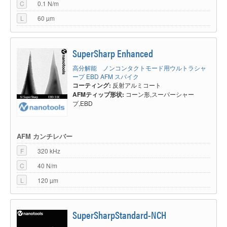
C
0.1 N/m
L
60 µm
SuperSharp Enhanced
高分解能 ノンコンタクトモード用ウルトラシャ
ープ EBD AFM スパイク
コーティング:
反射アルミコート
AFMティップ形状:
コーン形,スーパーシャー
プ,EBD
AFM カンチレバー
F
320 kHz
C
40 N/m
L
120 µm
SuperSharpStandard-NCH