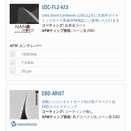
USC-F1.2-k7.3
Ultra-Short Cantilever (USC)は主に大気中ダイナ
ミックモード高速AFM測定にご使用いただけます
コーティング:
反射金コート
AFMティップ形状:
コーン形,EBD
AFM カンチレバー
F
1200 kHz
C
7.3 N/m
L
20 µm
EBD-AR15T
自動ノンコンタクトモード向け高アスペクト比
EBDスパイクティップ
コーティング:
コーティング無し
AFMティップ形状:
高アスペクト比,コーン形,EBD