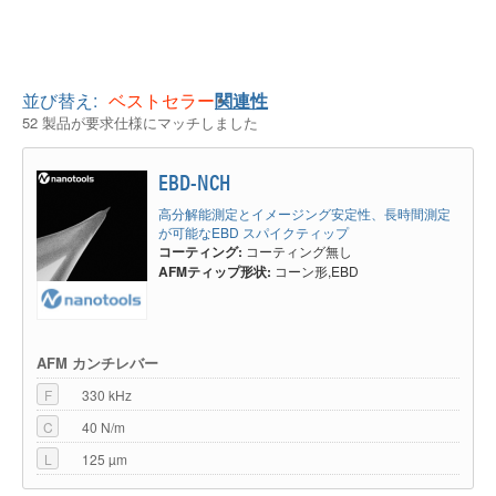
並び替え:
ベストセラー
関連性
52 製品が要求仕様にマッチしました
EBD-NCH
高分解能測定とイメージング安定性、長時間測定
が可能なEBD スパイクティップ
コーティング:
コーティング無し
AFMティップ形状:
コーン形,EBD
AFM カンチレバー
F
330 kHz
C
40 N/m
L
125 µm