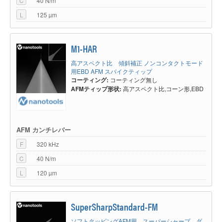
C
40 N/m
L
125 µm
M1-HAR
高アスペクト比 傾斜補正 ノンコンタクトモード
用EBD AFM スパイクティップ
コーティング:
コーティング無し
AFMティップ形状:
高アスペクト比,コーン形,EBD
AFM カンチレバー
F
320 kHz
C
40 N/m
L
120 µm
SuperSharpStandard-FM
ソフトタッピングAFM用 スーパーシャープ ダ