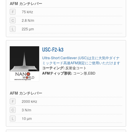
AFM カンチレバー
F
75 kHz
C
2.8 N/m
L
225 µm
USC-F2-k3
Ultra-Short Cantilever (USC)は主に大気中ダイナ
ミックモード高速AFM測定にご使用いただけます
コーティング:
反射金コート
AFMティップ形状:
コーン形,EBD
AFM カンチレバー
F
2000 kHz
C
3 N/m
L
10 µm