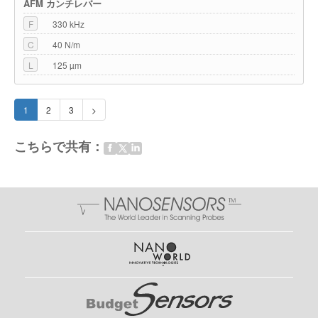
AFM カンチレバー
F
330 kHz
C
40 N/m
L
125 µm
1
2
3
>
こちらで共有：