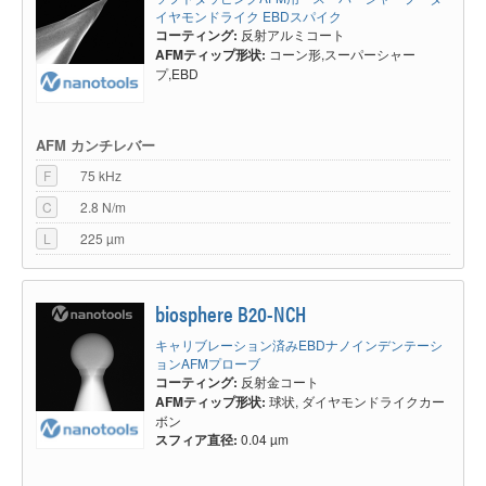
イヤモンドライク EBDスパイク
コーティング:
反射アルミコート
AFMティップ形状:
コーン形,スーパーシャー
プ,EBD
AFM カンチレバー
F
75 kHz
C
2.8 N/m
L
225 µm
biosphere B20-NCH
キャリブレーション済みEBDナノインデンテーシ
ョンAFMプローブ
コーティング:
反射金コート
AFMティップ形状:
球状, ダイヤモンドライクカー
ボン
スフィア直径:
0.04 µm