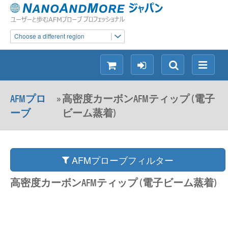
Choose a different region
シ
ロ
検
メ
ョ
グ
索
ニ
ッ
イ
ュ
AFMプロ
»
高密度カーボンAFMティップ (電子
ピ
ン
ー
ーブ
ビーム蒸着)
ン
グ
AFMプローブフィルター
高密度カーボンAFMティップ (電子ビーム蒸着)