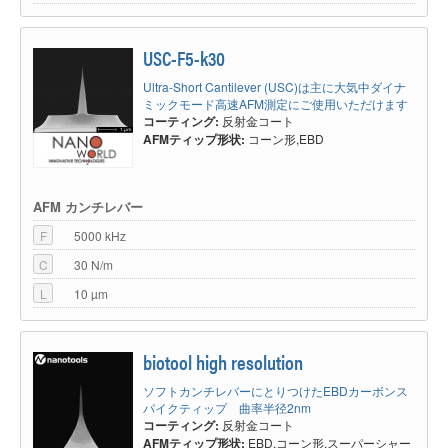
USC-F5-k30
Ultra-Short Cantilever (USC)は主に大気中ダイナ
ミックモード高速AFM測定にご使用いただけます
コーティング:
反射金コート
AFMティップ形状:
コーン形,EBD
AFM カンチレバー
F
5000 kHz
C
30 N/m
L
10 µm
biotool high resolution
ソフトカンチレバーにとりつけたEBDカーボンス
パイクティップ 曲率半径2nm
コーティング:
反射金コート
AFMティップ形状:
EBD,コーン形,スーパーシャー