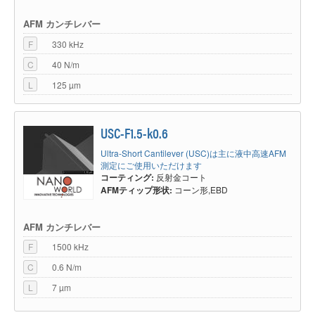
AFM カンチレバー
F
330 kHz
C
40 N/m
L
125 µm
USC-F1.5-k0.6
Ultra-Short Cantilever (USC)は主に液中高速AFM
測定にご使用いただけます
コーティング:
反射金コート
AFMティップ形状:
コーン形,EBD
AFM カンチレバー
F
1500 kHz
C
0.6 N/m
L
7 µm