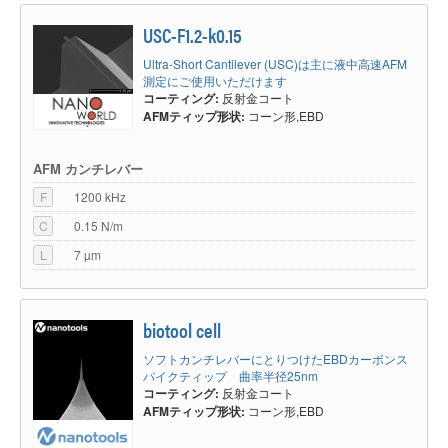
USC-F1.2-k0.15
Ultra-Short Cantilever (USC)は主に液中高速AFM
測定にご使用いただけます
コーティング:
反射金コート
AFMティップ形状:
コーン形,EBD
AFM カンチレバー
F
1200 kHz
C
0.15 N/m
L
7 µm
biotool cell
ソフトカンチレバーにとりつけたEBDカーボンス
パイクティップ 曲率半径25nm
コーティング:
反射金コート
AFMティップ形状:
コーン形,EBD