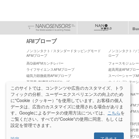
AFMプローブ
ノンコンタクト / スタンダードタッピングモード
ノンコンタクト /
AFMプローブ
ローブ
高Q値AFMカンチレバー
フォースモジュレーショ
ライフサイエンスAFMプローブ
超高周波AFMプロ
磁気力顕微鏡用AFMプローブ
スーパーシャープA
高硬度 /耐摩耗AFMプローブ
ナノインデンテーシ
ーブ
このサイトでは、コンテンツや広告のカスタマイズ、トラ
フィックの分析、ユーザーエクスペリエンスの向上のため
PeakForce ケルビンフォース顕微鏡 AFM プロー
PeakForce TUN
ブ
に"Cookie（クッキー）"を使用しています。お客様の個人
PeakForce QNM 高精度 AFM プローブ
ブルカー社製AFMプロ
データは、広告のカスタマイズに使用される場合がありま
ラテラルフォース顕微鏡 (LFM) AFMプローブ
ティップレスAFM
す。Googleによるデータの使用方法については、
こちら
を
レイ
ご覧ください。すべての"Cookie"の使用に同意、もしくは
プラチナシリサイドAFMプローブ
OMCL-AC160TS
設定を管理できます。
OMCL-AC200TS代替 AFM プローブ
OMCL-AC55TS代
OMCL-TR800PSA代替 AFM プローブ
オリンパスAFMプ
設定
...
了承する