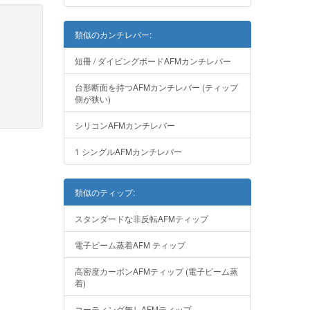
類似のカンチレバー:
短冊 / ダイビングボードAFMカンチレバー
台形断面を持つAFMカンチレバー (ティップ
側が狭い)
シリコンAFMカンチレバー
1 シングルAFMカンチレバー
類似のティップ:
スタンダードな非反転AFMティップ
電子ビーム蒸着AFM ティップ
高密度カーボンAFMティップ (電子ビーム蒸
着)
コーティング無しAFMティップ