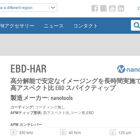
 a different region
AFMアクセサリー
ニュース
コンタクト
EBD-HAR
高分解能で安定なイメージングを長時間実施
高アスペクト比 EBD スパイクティップ
製造メーカー: nanotools
コーティング:
コーティング無し
AFMティップ形状:
高アスペクト比,コーン形,EBD
AFM カンチレバー
F
330 kHz
C
40 N/m
L
125 µm