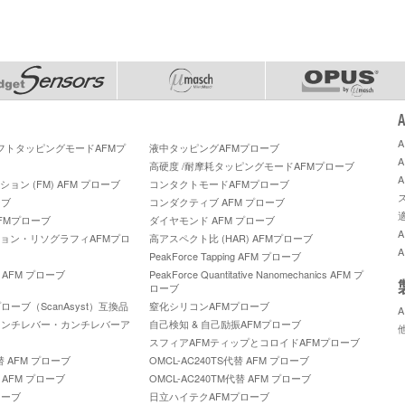
ソフトタッピングモードAFMプ
液中タッピングAFMプローブ
高硬度 /耐摩耗タッピングモードAFMプローブ
ン (FM) AFM プローブ
コンタクトモードAFMプローブ
ーブ
コンダクティブ AFM プローブ
FMプローブ
ダイヤモンド AFM プローブ
ョン・リソグラフィAFMプロ
高アスペクト比 (HAR) AFMプローブ
PeakForce Tapping AFM プローブ
A™ AFM プローブ
PeakForce Quantitative Nanomechanics AFM プ
ローブ
ーブ（ScanAsyst）互換品
窒化シリコンAFMプローブ
カンチレバー・カンチレバーア
自己検知 & 自己励振AFMプローブ
スフィアAFMティップとコロイドAFMプローブ
代替 AFM プローブ
OMCL-AC240TS代替 AFM プローブ
替 AFM プローブ
OMCL-AC240TM代替 AFM プローブ
ローブ
日立ハイテクAFMプローブ