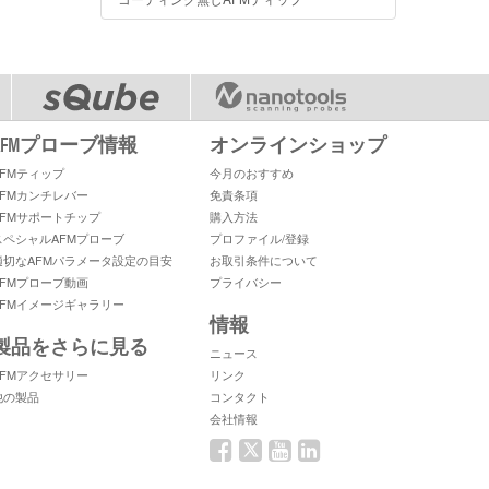
AFMプローブ情報
オンラインショップ
AFMティップ
今月のおすすめ
AFMカンチレバー
免責条項
AFMサポートチップ
購入方法
スペシャルAFMプローブ
プロファイル/登録
適切なAFMパラメータ設定の目安
お取引条件について
AFMプローブ動画
プライバシー
AFMイメージギャラリー
情報
製品をさらに見る
ニュース
AFMアクセサリー
リンク
他の製品
コンタクト
会社情報