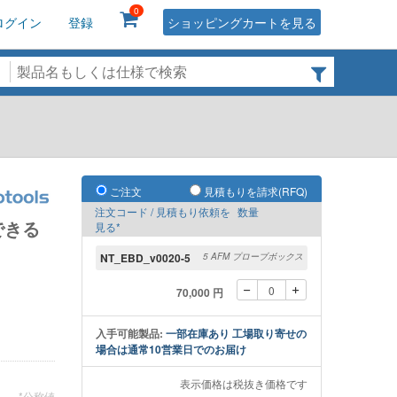
0
ログイン
登録
ショッピングカートを見る
ご注文
見積もりを請求(RFQ)
注文コード / 見積もり依頼を
数量
できる
見る*
NT_EBD_v0020-5
5 AFM プローブボックス
70,000 円
入手可能製品:
一部在庫あり 工場取り寄せの
場合は通常10営業日でのお届け
表示価格は税抜き価格です
*公称値