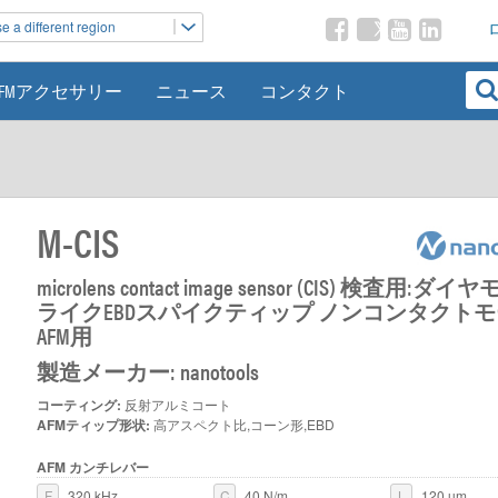
 a different region
AFMアクセサリー
ニュース
コンタクト
M-CIS
microlens contact image sensor (CIS) 検査用:ダ
ライクEBDスパイクティップ ノンコンタクト
AFM用
製造メーカー: nanotools
コーティング:
反射アルミコート
AFMティップ形状:
高アスペクト比,コーン形,EBD
AFM カンチレバー
F
320 kHz
C
40 N/m
L
120 µm