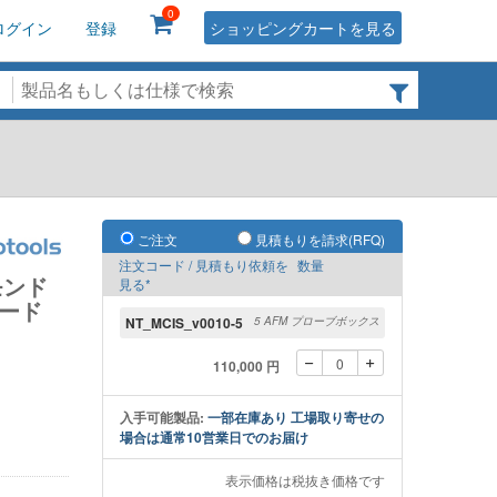
0
ログイン
登録
ショッピングカートを見る
ご注文
見積もりを請求(RFQ)
注文コード / 見積もり依頼を
数量
イヤモンド
見る*
モード
NT_MCIS_v0010-5
5 AFM プローブボックス
110,000 円
入手可能製品:
一部在庫あり 工場取り寄せの
場合は通常10営業日でのお届け
表示価格は税抜き価格です