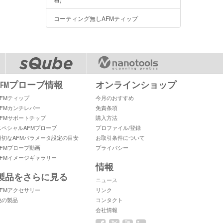
コーティング無しAFMティップ
AFMプローブ情報
オンラインショップ
AFMティップ
今月のおすすめ
AFMカンチレバー
免責条項
AFMサポートチップ
購入方法
スペシャルAFMプローブ
プロファイル/登録
適切なAFMパラメータ設定の目安
お取引条件について
AFMプローブ動画
プライバシー
AFMイメージギャラリー
情報
製品をさらに見る
ニュース
AFMアクセサリー
リンク
他の製品
コンタクト
会社情報