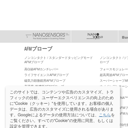
AFMプローブ
ノンコンタクト / スタンダードタッピングモード
ノンコンタクト /
AFMプローブ
ローブ
高Q値AFMカンチレバー
フォースモジュレーショ
ライフサイエンスAFMプローブ
超高周波AFMプロ
磁気力顕微鏡用AFMプローブ
スーパーシャープA
高硬度 /耐摩耗AFMプローブ
ナノインデンテーシ
ーブ
このサイトでは、コンテンツや広告のカスタマイズ、トラ
フィックの分析、ユーザーエクスペリエンスの向上のため
PeakForce ケルビンフォース顕微鏡 AFM プロー
PeakForce TUN
ブ
に"Cookie（クッキー）"を使用しています。お客様の個人
PeakForce QNM 高精度 AFM プローブ
ブルカー社製AFMプロ
データは、広告のカスタマイズに使用される場合がありま
ラテラルフォース顕微鏡 (LFM) AFMプローブ
ティップレスAFM
す。Googleによるデータの使用方法については、
こちら
を
レイ
ご覧ください。すべての"Cookie"の使用に同意、もしくは
プラチナシリサイドAFMプローブ
OMCL-AC160TS
設定を管理できます。