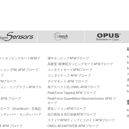
ソフトタッピングモードAFMプ
液中タッピングAFMプローブ
高硬度 /耐摩耗タッピングモードAFMプローブ
ン (FM) AFM プローブ
コンタクトモードAFMプローブ
ーブ
コンダクティブ AFM プローブ
FMプローブ
ダイヤモンド AFM プローブ
ョン・リソグラフィAFMプロ
高アスペクト比 (HAR) AFMプローブ
PeakForce Tapping AFM プローブ
A™ AFM プローブ
PeakForce Quantitative Nanomechanics AFM プ
ローブ
ーブ（ScanAsyst）互換品
窒化シリコンAFMプローブ
カンチレバー・カンチレバーア
自己検知 & 自己励振AFMプローブ
スフィアAFMティップとコロイドAFMプローブ
代替 AFM プローブ
OMCL-AC240TS代替 AFM プローブ