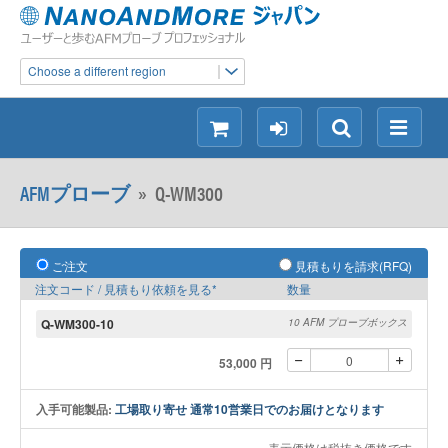
Choose a different region
シ
ロ
検
メ
ョ
グ
索
ニ
ッ
イ
ュ
AFMプローブ
»
Q-WM300
ピ
ン
ー
ン
グ
ご注文
見積もりを請求(RFQ)
注文コード / 見積もり依頼を見る*
数量
Q-WM300-10
10 AFM プローブボックス
53,000 円
入手可能製品:
工場取り寄せ 通常10営業日でのお届けとなります
表示価格は税抜き価格です