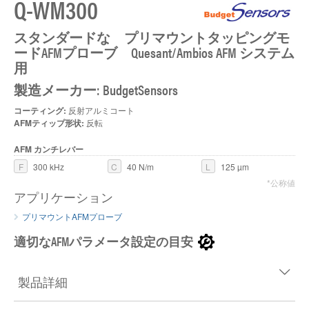
Q-WM300
スタンダードな プリマウントタッピングモ
ードAFMプローブ Quesant/Ambios AFM システム
用
製造メーカー: BudgetSensors
コーティング:
反射アルミコート
AFMティップ形状:
反転
AFM カンチレバー
F
300 kHz
C
40 N/m
L
125 µm
*公称値
アプリケーション
プリマウントAFMプローブ
適切なAFMパラメータ設定の目安
製品詳細