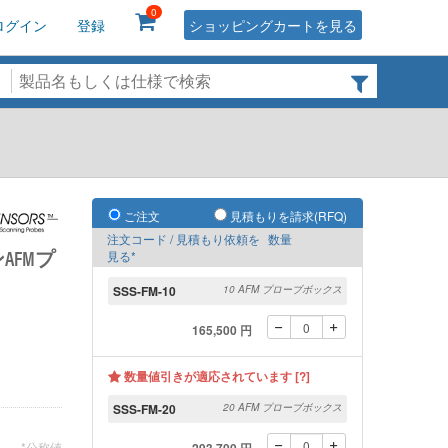
0
ログイン
登録
ショッピングカートを見る
ご注文
見積もりを請求(RFQ)
注文コード / 見積もり依頼を
数量
FMプ
見る*
SSS-FM-10
10 AFM プローブボックス
165,500 円
数量値引きが適応されています [?]
SSS-FM-20
20 AFM プローブボックス
*公称値