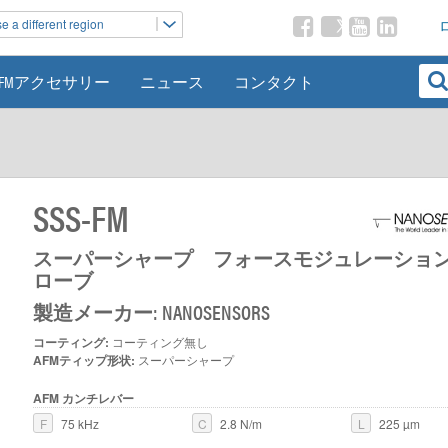
 a different region
AFMアクセサリー
ニュース
コンタクト
SSS-FM
スーパーシャープ フォースモジュレーションA
ローブ
製造メーカー: NANOSENSORS
コーティング:
コーティング無し
AFMティップ形状:
スーパーシャープ
AFM カンチレバー
F
75 kHz
C
2.8 N/m
L
225 µm