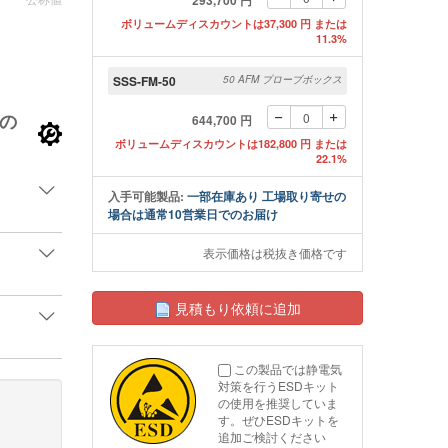
293,700 円
ボリュームディスカウントは37,300 円 または
11.3%
SSS-FM-50
50 AFM プローブボックス
の
644,700 円
ボリュームディスカウントは182,800 円 または
22.1%
入手可能製品:
一部在庫あり 工場取り寄せの
場合は通常10営業日でのお届け
表示価格は税抜き価格です
見積もり依頼に追加
この製品では静電気
対策を行うESDキット
の使用を推奨していま
す。ぜひESDキットを
追加ご検討ください