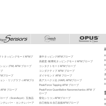
ソフトタッピングモードAFMプ
液中タッピングAFMプローブ
高硬度 /耐摩耗タッピングモードAFMプローブ
ン (FM) AFM プローブ
コンタクトモードAFMプローブ
ーブ
コンダクティブ AFM プローブ
FMプローブ
ダイヤモンド AFM プローブ
ョン・リソグラフィAFMプロ
高アスペクト比 (HAR) AFMプローブ
PeakForce Tapping AFM プローブ
A™ AFM プローブ
PeakForce Quantitative Nanomechanics AFM プ
ローブ
ーブ（ScanAsyst）互換品
窒化シリコンAFMプローブ
カンチレバー・カンチレバーア
自己検知 & 自己励振AFMプローブ