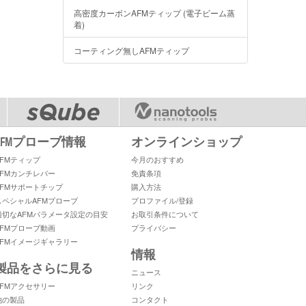
高密度カーボンAFMティップ (電子ビーム蒸
着)
コーティング無しAFMティップ
AFMプローブ情報
オンラインショップ
AFMティップ
今月のおすすめ
AFMカンチレバー
免責条項
AFMサポートチップ
購入方法
スペシャルAFMプローブ
プロファイル/登録
適切なAFMパラメータ設定の目安
お取引条件について
AFMプローブ動画
プライバシー
AFMイメージギャラリー
情報
製品をさらに見る
ニュース
AFMアクセサリー
リンク
他の製品
コンタクト