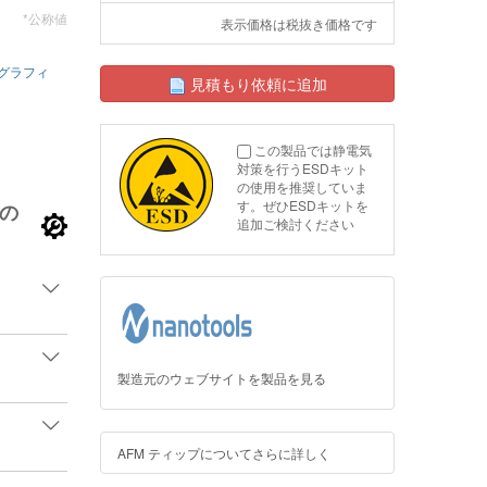
*公称値
表示価格は税抜き価格です
グラフィ
見積もり依頼に追加
この製品では静電気
対策を行うESDキット
の使用を推奨していま
す。ぜひESDキットを
の
追加ご検討ください
製造元のウェブサイトを製品を見る
AFM ティップについてさらに詳しく