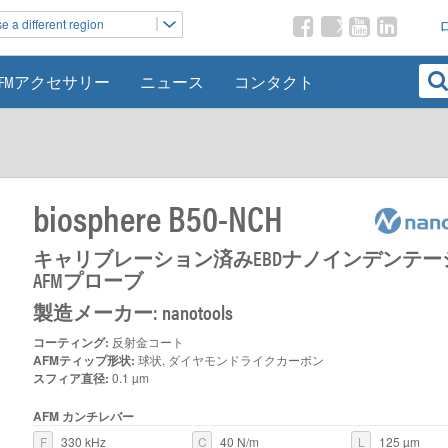
 a different region
AFMアクセサリー
ニュース
コンタクト
biosphere B50-NCH
キャリブレーション済みEBDナノインデンテー
AFMプローブ
製造メーカー: nanotools
コーティング:
反射金コート
AFMティップ形状:
球状, ダイヤモンドライクカーボン
スフィア直径:
0.1 µm
AFM カンチレバー
F
330 kHz
C
40 N/m
L
125 µm