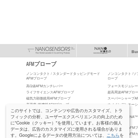
AFMプローブ
ノンコンタクト / スタンダードタッピングモード
ノンコンタクト /
AFMプローブ
ローブ
高Q値AFMカンチレバー
フォースモジュレーショ
ライフサイエンスAFMプローブ
超高周波AFMプロ
磁気力顕微鏡用AFMプローブ
スーパーシャープA
高硬度 /耐摩耗AFMプローブ
ナノインデンテーシ
ーブ
このサイトでは、コンテンツや広告のカスタマイズ、トラ
フィックの分析、ユーザーエクスペリエンスの向上のため
PeakForce ケルビンフォース顕微鏡 AFM プロー
PeakForce TUN
ブ
に"Cookie（クッキー）"を使用しています。お客様の個人
PeakForce QNM 高精度 AFM プローブ
ブルカー社製AFMプロ
データは、広告のカスタマイズに使用される場合がありま
ラテラルフォース顕微鏡 (LFM) AFMプローブ
ティップレスAFM
す。Googleによるデータの使用方法については、
こちら
を
レイ