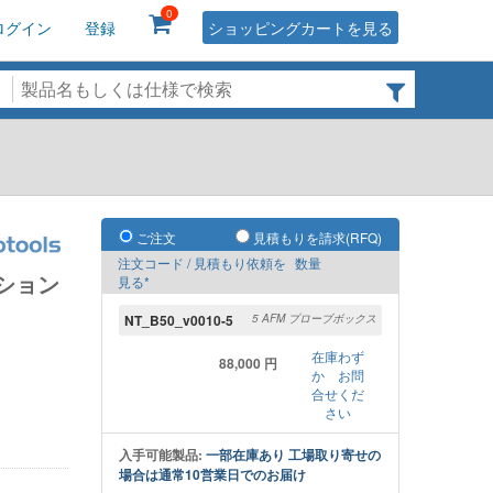
0
ログイン
登録
ショッピングカートを見る
ご注文
見積もりを請求(RFQ)
注文コード / 見積もり依頼を
数量
ション
見る*
NT_B50_v0010-5
5 AFM プローブボックス
在庫わず
88,000 円
か お問
合せくだ
さい
入手可能製品:
一部在庫あり 工場取り寄せの
場合は通常10営業日でのお届け