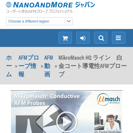
Choose a different region
シ
ロ
検
メ
ョ
グ
索
ニ
ッ
イ
ュ
ホ
AFMプロ
AFM
MikroMasch HQ ライン 白
ピ
ン
ー
ー
»
ーブ情
»
動
»
金コート導電性AFMプロー
ン
ム
報
画
ブ
グ