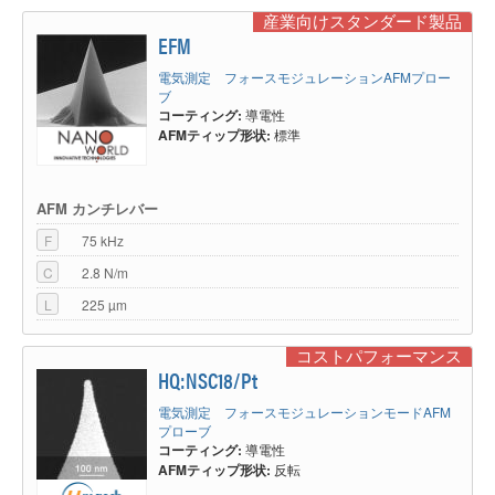
産業向けスタンダード製品
EFM
電気測定 フォースモジュレーションAFMプロー
ブ
コーティング:
導電性
AFMティップ形状:
標準
AFM カンチレバー
F
75 kHz
C
2.8 N/m
L
225 µm
コストパフォーマンス
HQ:NSC18/Pt
電気測定 フォースモジュレーションモードAFM
プローブ
コーティング:
導電性
AFMティップ形状:
反転