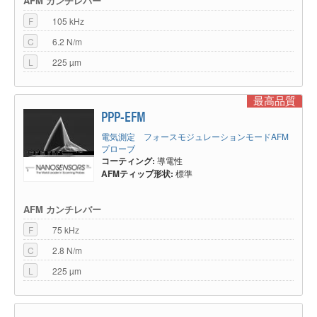
AFM カンチレバー
F
105 kHz
C
6.2 N/m
L
225 µm
最高品質
PPP-EFM
電気測定 フォースモジュレーションモードAFM
プローブ
コーティング:
導電性
AFMティップ形状:
標準
AFM カンチレバー
F
75 kHz
C
2.8 N/m
L
225 µm