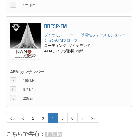
L
125 µm
DDESP-FM
ダイヤモンドコート 導電性フォースモジュレー
ションAFMプローブ
コーティング:
ダイヤモンド
AFMティップ形状:
標準
AFM カンチレバー
F
105 kHz
C
6.2 N/m
L
225 µm
<<
<
2
3
4
5
6
>
>>
こちらで共有：