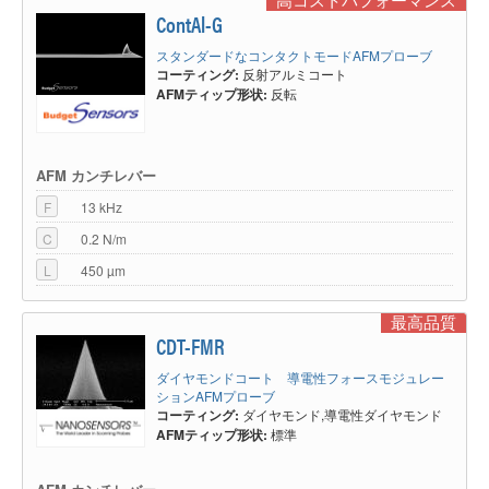
ContAl-G
スタンダードなコンタクトモードAFMプローブ
コーティング:
反射アルミコート
AFMティップ形状:
反転
AFM カンチレバー
F
13 kHz
C
0.2 N/m
L
450 µm
最高品質
CDT-FMR
ダイヤモンドコート 導電性フォースモジュレー
ションAFMプローブ
コーティング:
ダイヤモンド,導電性ダイヤモンド
AFMティップ形状:
標準