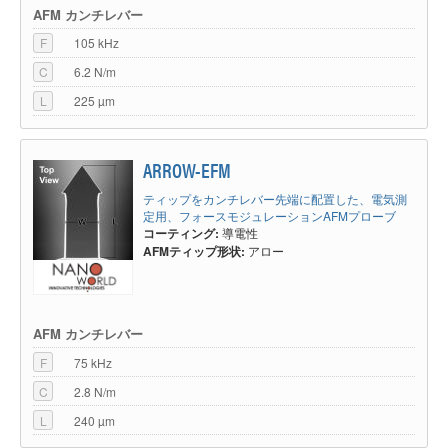
AFM カンチレバー
F
105 kHz
C
6.2 N/m
L
225 µm
ARROW-EFM
ティップをカンチレバー先端に配置した、電気測
定用、フォースモジュレーションAFMプローブ
コーティング:
導電性
AFMティップ形状:
アロー
AFM カンチレバー
F
75 kHz
C
2.8 N/m
L
240 µm