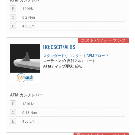
F
14 kHz
C
0.2 N/m
L
450 µm
コストパフォーマンス
HQ:CSC17/Al BS
スタンダードなコンタクトAFMプローブ
コーティング:
反射アルミコート
AFMティップ形状:
反転
AFM カンチレバー
F
13 kHz
C
0.18 N/m
L
450 µm
高コストパフォーマンス