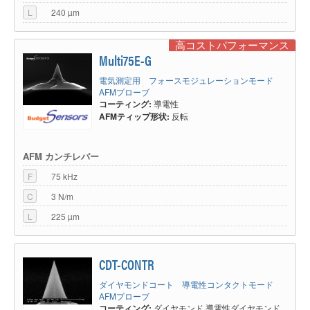
L
240 µm
高コストパフォーマンス
Multi75E-G
電気測定用 フォースモジュレーションモード
AFMプローブ
コーティング:
導電性
AFMティップ形状:
反転
AFM カンチレバー
F
75 kHz
C
3 N/m
L
225 µm
CDT-CONTR
ダイヤモンドコート 導電性コンタクトモード
AFMプローブ
コーティング:
ダイヤモンド,導電性ダイヤモンド