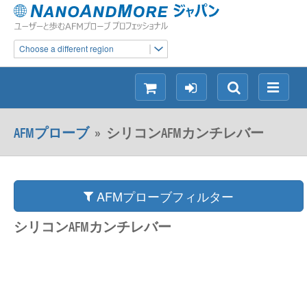
Choose a different region
シ
ロ
検
メ
ョ
グ
索
ニ
ッ
イ
ュ
AFMプローブ
»
シリコンAFMカンチレバー
ピ
ン
ー
ン
グ
AFMプローブフィルター
シリコンAFMカンチレバー