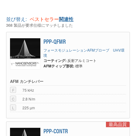
並び替え:
ベストセラー
関連性
368 製品が要求仕様にマッチしました
PPP-QFMR
フォースモジュレーションAFMプローブ UHV環
境
コーティング:
反射アルミコート
AFMティップ形状:
標準
AFM カンチレバー
F
75 kHz
C
2.8 N/m
L
225 µm
最高品質
PPP-CONTR