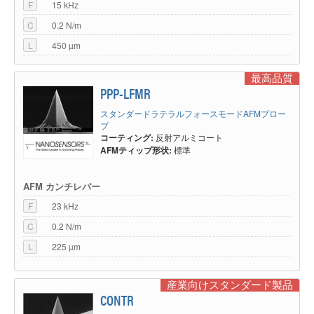
F
15 kHz
C
0.2 N/m
L
450 µm
最高品質
PPP-LFMR
スタンダードラテラルフォースモードAFMプロー
ブ
コーティング:
反射アルミコート
AFMティップ形状:
標準
AFM カンチレバー
F
23 kHz
C
0.2 N/m
L
225 µm
産業向けスタンダード製品
CONTR